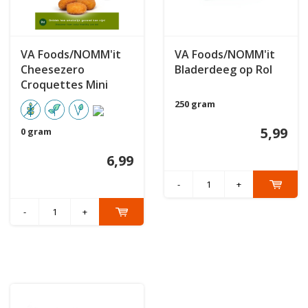
VA Foods/NOMM'it
VA Foods/NOMM'it
Cheesezero
Bladerdeeg op Rol
Croquettes Mini
250 gram
5,99
0 gram
6,99
-
+
-
+