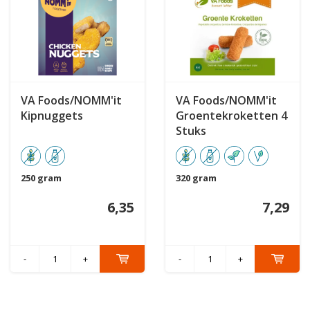
VA Foods/NOMM'it
VA Foods/NOMM'it
Kipnuggets
Groentekroketten 4
Stuks
250 gram
320 gram
6,35
7,29
-
+
-
+