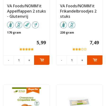
VA Foods/NOMM'it
VA Foods/NOMM'it
Appelflappen 2 stuks
Frikandelbroodjes 2
- Glutenvrij
stuks
170 gram
230 gram
5,99
7,49
-
+
-
+