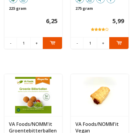
225 gram
275 gram
6,25
5,99
-
+
-
+
VA Foods/NOMM'it
VA Foods/NOMM'it
Groentebitterballen
Vegan