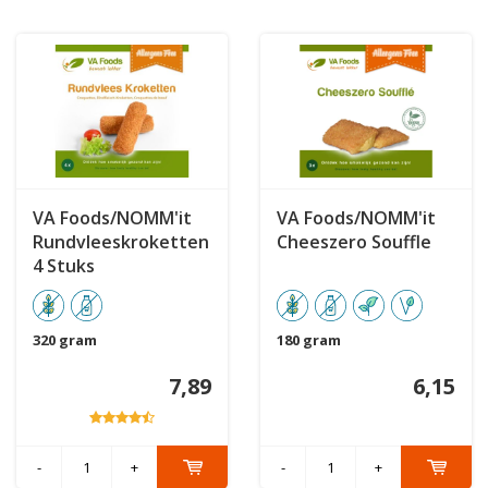
VA Foods/NOMM'it
VA Foods/NOMM'it
Rundvleeskroketten
Cheeszero Souffle
4 Stuks
320 gram
180 gram
7,89
6,15
-
+
-
+