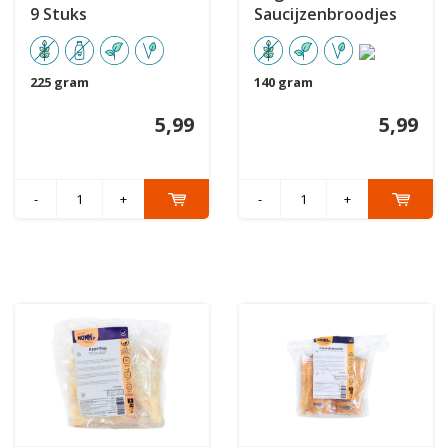
9 Stuks
Saucijzenbroodjes
2st
225 gram
140 gram
5,99
5,99
-
+
-
+