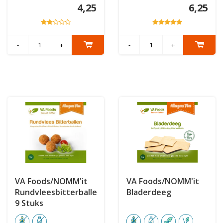
4,25
6,25
-
+
-
+
VA Foods/NOMM'it
VA Foods/NOMM'it
Rundvleesbitterballen
Bladerdeeg
9 Stuks