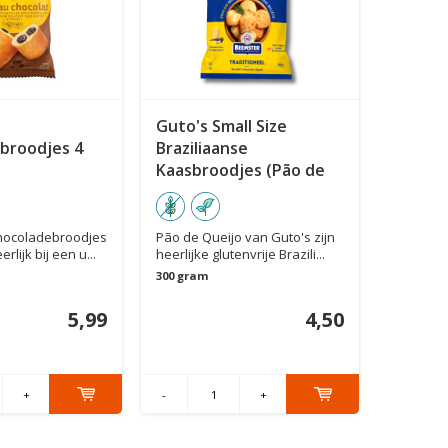
Guto's Small Size
Hey! P
broodjes 4
Braziliaanse
Pizza C
Kaasbroodjes (Pão de
29cm G
Queijo) 300 gram
Onze glu
een Ital
zon...
chocoladebroodjes
Pão de Queijo van Guto's zijn
rlijk bij een u...
heerlijke glutenvrije Brazili...
300 gram
5,99
4,50
-
+
-
+