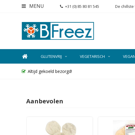
MENU
+31 (0) 85 80 81 545
De chillst
GLUTENVRIJ
VEGETARISCH
VEGA
Altijd gekoeld bezorgd!
Aanbevolen