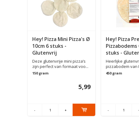
ium
Hey! Pizza Mini Pizza's Ø
Hey! Pizza P
 Ø
10cm 6 stuks -
Pizzabodems 
Glutenvrij
stuks - Gluten
m krijgt
Deze glutenvrije mini pizza’s
Heerlijke glutenvr
de met
zijn perfect van formaat voo...
pizzabodem van 
Kroka...
150 gram
450 gram
14,95
5,99
-
+
-