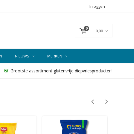
Inloggen
0
0,00
N
NIEUWS
MERKEN
Grootste assortiment glutenvrije diepvriesproducten!