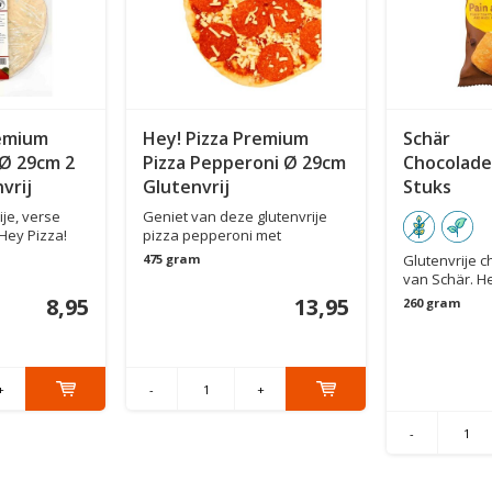
remium
Hey! Pizza Premium
Schär
Ø 29cm 2
Pizza Pepperoni Ø 29cm
Chocolade
vrij
Glutenvrij
Stuks
ije, verse
Geniet van deze glutenvrije
Hey Pizza!
pizza pepperoni met
zongerijpte ...
475 gram
Glutenvrije 
van Schär. Hee
8,95
13,95
260 gram
+
-
+
-