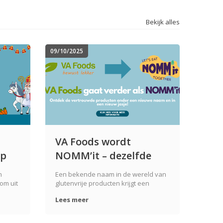
Bekijk alles
09/10/2025
VA Foods wordt
op
NOMM’it – dezelfde
ber!
smaak, een frisse
n
Een bekende naam in de wereld van
nieuwe naam
 om uit
glutenvrije producten krijgt een
ekkers.
nieuwe uitstraling. Het vertrouwde
Lees meer
en
merk VA Foods ondergaat een
e
metamorfose en gaat vanaf nu
 teken
verder onder de naam NOMM’it.