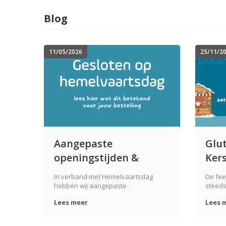
Blog
11/05/2026
25/11/2
Aangepaste
Glut
openingstijden &
Ker
verzendschema
zat
In verband met Hemelvaartsdag
De fee
rondom Hemelvaart
& z
hebben wij aangepaste
steeds
openingstijden en
tijd om
Lees meer
Lees 
verzendmomenten. Lees hier wat dat
gezell
betekend voor de openingstijden van
lekker
ons magazijn en de verzending van
plezier