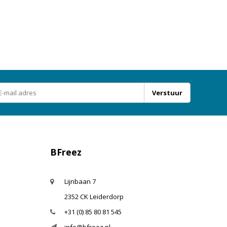
2
handen
liakie
jullie
n
en
ies
Verstuur
dagen.
hapjes:
aten:
BFreez
m
Lijnbaan 7
vrije
2352 CK Leiderdorp
+31 (0) 85 80 81 545