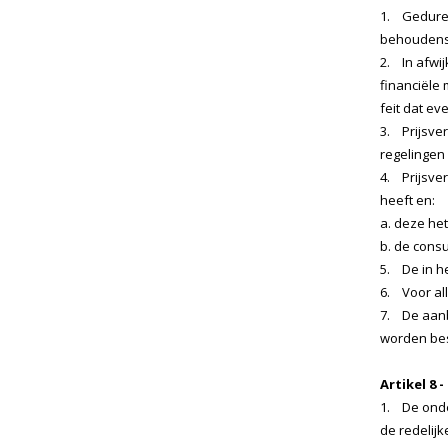
1. Geduren
behoudens p
2. In afwi
financiële
feit dat ev
3. Prijsve
regelingen
4. Prijsve
heeft en:
a. deze het
b. de cons
5. De in h
6. Voor all
7. De aanb
worden bes
Artikel 8 
1. De onde
de redelij