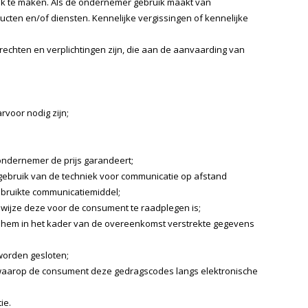
k te maken. Als de ondernemer gebruik maakt van
en en/of diensten. Kennelijke vergissingen of kennelijke
rechten en verplichtingen zijn, die aan de aanvaarding van
voor nodig zijn;
ndernemer de prijs garandeert;
gebruik van de techniek voor communicatie op afstand
ebruikte communicatiemiddel;
wijze deze voor de consument te raadplegen is;
 hem in het kader van de overeenkomst verstrekte gegevens
worden gesloten;
aarop de consument deze gedragscodes langs elektronische
ie.