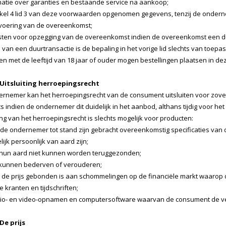
rmatie over garanties en bestaande service na aankoop;
rtikel 4 lid 3 van deze voorwaarden opgenomen gegevens, tenzij de onde
tvoering van de overeenkomst;
isten voor opzegging van de overeenkomst indien de overeenkomst een du
 van een duurtransactie is de bepaling in het vorige lid slechts van toepas
n met de leeftijd van 18 jaar of ouder mogen bestellingen plaatsen in d
- Uitsluiting herroepingsrecht
nemer kan het herroepingsrecht van de consument uitsluiten voor zover vo
ts indien de ondernemer dit duidelijk in het aanbod, althans tijdig voor h
ing van het herroepingsrecht is slechts mogelijk voor producten:
r de ondernemer tot stand zijn gebracht overeenkomstig specificaties van
lijk persoonlijk van aard zijn;
r hun aard niet kunnen worden teruggezonden;
l kunnen bederven of verouderen;
 de prijs gebonden is aan schommelingen op de financiële markt waarop
se kranten en tijdschriften;
dio- en video-opnamen en computersoftware waarvan de consument de ve
 De prijs