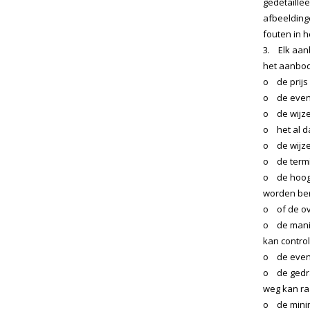
gedetaille
afbeelding
fouten in 
3. Elk aanb
het aanbod 
o de prijs 
o de event
o de wijze
o het al da
o de wijze
o de termi
o de hoogt
worden ber
o of de ov
o de manie
kan control
o de event
o de gedra
weg kan ra
o de minim