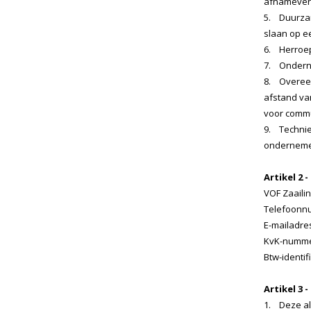
afnameverpl
5. Duurzam
slaan op e
6. Herroep
7. Onderne
8. Overeen
afstand va
voor commu
9. Technie
ondernemer
Artikel 2 
VOF Zaaili
Telefoonn
E-mailadre
KvK-numme
Btw-identif
Artikel 3 
1. Deze al