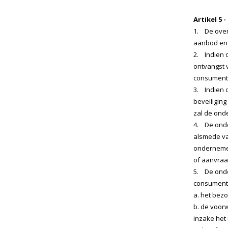
Artikel 5
1. De over
aanbod en 
2. Indien 
ontvangst 
consument
3. Indien 
beveiliging
zal de ond
4. De onder
alsmede va
ondernemer
of aanvraa
5. De onder
consument 
a. het bez
b. de voor
inzake het 