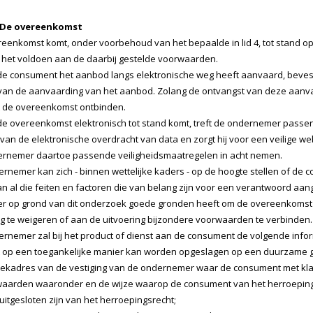
 - De overeenkomst
eenkomst komt, onder voorbehoud van het bepaalde in lid 4, tot stand 
het voldoen aan de daarbij gestelde voorwaarden.
de consument het aanbod langs elektronische weg heeft aanvaard, bevest
van de aanvaarding van het aanbod. Zolang de ontvangst van deze aanva
 de overeenkomst ontbinden.
de overeenkomst elektronisch tot stand komt, treft de ondernemer passe
 van de elektronische overdracht van data en zorgt hij voor een veilige 
ernemer daartoe passende veiligheidsmaatregelen in acht nemen.
nemer kan zich - binnen wettelijke kaders - op de hoogte stellen of de c
n al die feiten en factoren die van belang zijn voor een verantwoord aa
 op grond van dit onderzoek goede gronden heeft om de overeenkomst niet
g te weigeren of aan de uitvoering bijzondere voorwaarden te verbinden.
nemer zal bij het product of dienst aan de consument de volgende informa
op een toegankelijke manier kan worden opgeslagen op een duurzame 
oekadres van de vestiging van de ondernemer waar de consument met klac
waarden waaronder en de wijze waarop de consument van het herroepings
uitgesloten zijn van het herroepingsrecht;