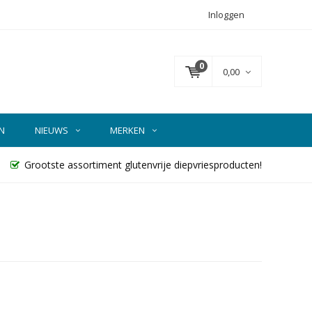
Inloggen
0
0,00
N
NIEUWS
MERKEN
Grootste assortiment glutenvrije diepvriesproducten!