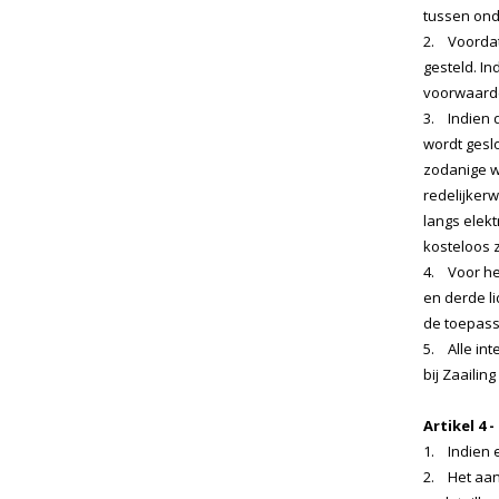
tussen on
2. Voordat
gesteld. In
voorwaarde
3. Indien 
wordt gesl
zodanige w
redelijker
langs elek
kosteloos 
4. Voor he
en derde l
de toepasse
5. Alle in
bij Zaailin
Artikel 4 
1. Indien 
2. Het aan