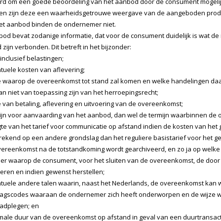
erd om een goede beoordeling van het aanbod door de consument mogelij
en zijn deze een waarheidsgetrouwe weergave van de aangeboden product
het aanbod binden de ondernemer niet.
od bevat zodanige informatie, dat voor de consument duidelijk is wat de 
zijn verbonden. Dit betreft in het bijzonder:
inclusief belastingen;
uele kosten van aflevering;
 waarop de overeenkomst tot stand zal komen en welke handelingen daar
n niet van toepassing zijn van het herroepingsrecht;
 van betaling, aflevering en uitvoering van de overeenkomst;
jn voor aanvaarding van het aanbod, dan wel de termijn waarbinnen de o
e van het tarief voor communicatie op afstand indien de kosten van het 
ekend op een andere grondslag dan het reguliere basistarief voor het g
ereenkomst na de totstandkoming wordt gearchiveerd, en zo ja op welke 
r waarop de consument, voor het sluiten van de overeenkomst, de door
eren en indien gewenst herstellen;
uele andere talen waarin, naast het Nederlands, de overeenkomst kan 
gscodes waaraan de ondernemer zich heeft onderworpen en de wijze w
adplegen; en
ale duur van de overeenkomst op afstand in geval van een duurtransact