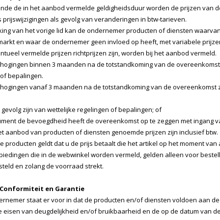
de de in het aanbod vermelde geldigheidsduur worden de prijzen van d
rijswijzigingen als gevolg van veranderingen in btw-tarieven.
jking van het vorige lid kan de ondernemer producten of diensten waarv
 markt en waar de ondernemer geen invloed op heeft, met variabele pri
entueel vermelde prijzen richtprijzen zijn, worden bij het aanbod vermeld.
rhogingen binnen 3 maanden na de totstandkoming van de overeenkomst zijn
 of bepalingen.
rhogingen vanaf 3 maanden na de totstandkoming van de overeenkomst z
 gevolg zijn van wettelijke regelingen of bepalingen; of
ument de bevoegdheid heeft de overeenkomst op te zeggen met ingang va
et aanbod van producten of diensten genoemde prijzen zijn inclusief btw.
e producten geldt dat u de prijs betaalt die het artikel op het moment van
iedingen die in de webwinkel worden vermeld, gelden alleen voor bestel
teld en zolang de voorraad strekt.
- Conformiteit en Garantie
rnemer staat er voor in dat de producten en/of diensten voldoen aan de
ke eisen van deugdelijkheid en/of bruikbaarheid en de op de datum van 