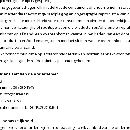
ichting in de tijd is gespreid;
e gegevensdrager: elk middel dat de consument of ondernemer in staat ste
en manier die toekomstige raadpleging en ongewijzigde reproductie van d
ingsrecht: de mogelijkheid voor de consument om binnen de bedenktijd a
mer: de natuurlijke of rechtspersoon die producten en/of diensten op 
komst op afstand: een overeenkomst waarbij in het kader van een doo
n producten en/of diensten, tot en met het sluiten van de overeenkomst 
nicatie op afstand;
k voor communicatie op afstand: middel dat kan worden gebruikt voor he
 gelijktijdig in dezelfde ruimte zijn samengekomen.
- Identiteit van de ondernemer
ng
ummer: 085-8081545
s:
info@bfreez.nl
r: 28033159
icatienummer: NL 80.19.20.310.B01
- Toepasselijkheid
gemene voorwaarden zijn van toepassing op elk aanbod van de ondern