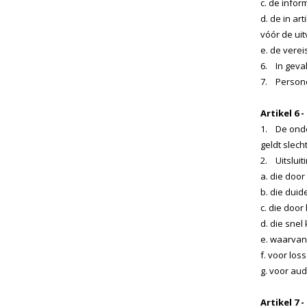
c. de info
d. de in a
vóór de ui
e. de vere
6. In geval
7. Persone
Artikel 6 
1. De onder
geldt slech
2. Uitsluit
a. die doo
b. die duide
c. die doo
d. die sne
e. waarvan
f. voor los
g. voor au
Artikel 7 -