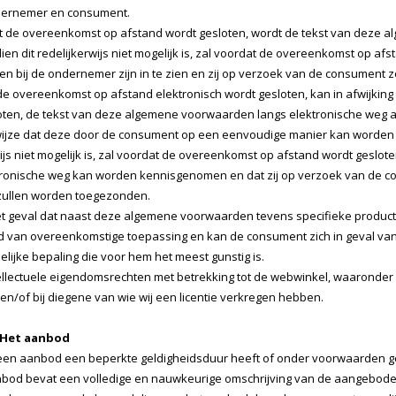
dernemer en consument.
 de overeenkomst op afstand wordt gesloten, wordt de tekst van deze
dien dit redelijkerwijs niet mogelijk is, zal voordat de overeenkomst op
n bij de ondernemer zijn in te zien en zij op verzoek van de consument 
de overeenkomst op afstand elektronisch wordt gesloten, kan in afwijking
oten, de tekst van deze algemene voorwaarden langs elektronische weg 
ijze dat deze door de consument op een eenvoudige manier kan worden 
wijs niet mogelijk is, zal voordat de overeenkomst op afstand wordt ge
tronische weg kan worden kennisgenomen en dat zij op verzoek van de co
zullen worden toegezonden.
t geval dat naast deze algemene voorwaarden tevens specifieke product-
id van overeenkomstige toepassing en kan de consument zich in geval v
lijke bepaling die voor hem het meest gunstig is.
tellectuele eigendomsrechten met betrekking tot de webwinkel, waaronder
g en/of bij diegene van wie wij een licentie verkregen hebben.
- Het aanbod
een aanbod een beperkte geldigheidsduur heeft of onder voorwaarden gesc
bod bevat een volledige en nauwkeurige omschrijving van de aangeboden