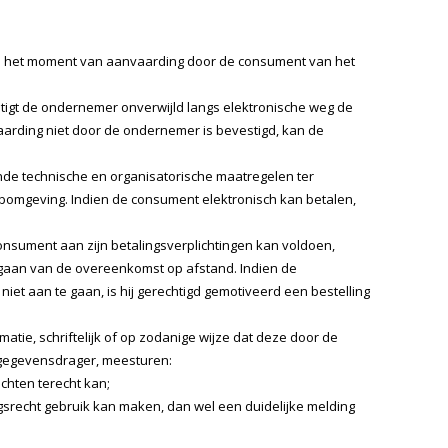
op het moment van aanvaarding door de consument van het
igt de ondernemer onverwijld langs elektronische weg de
arding niet door de ondernemer is bevestigd, kan de
nde technische en organisatorische maatregelen ter
webomgeving. Indien de consument elektronisch kan betalen,
onsument aan zijn betalingsverplichtingen kan voldoen,
ngaan van de overeenkomst op afstand. Indien de
 aan te gaan, is hij gerechtigd gemotiveerd een bestelling
tie, schriftelijk of op zodanige wijze dat deze door de
gegevensdrager, meesturen:
hten terecht kan;
recht gebruik kan maken, dan wel een duidelijke melding