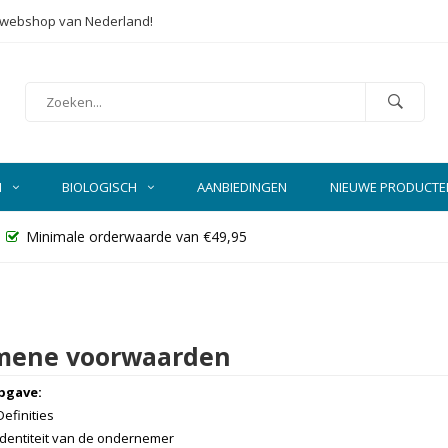
e webshop van Nederland!
N
BIOLOGISCH
AANBIEDINGEN
NIEUWE PRODUCTE
Minimale orderwaarde van €49,95
mene voorwaarden
pgave:
Definities
 Identiteit van de ondernemer