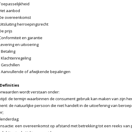
 Toepasselijkheid
 Het aanbod
- De overeenkomst
 Uitsluiting herroepingsrecht
De prijs
 Conformiteit en garantie
 Levering en uitvoering
- Betaling
- Klachtenregeling
- Geschillen
 - Aanvullende of afwijkende bepalingen
 Definities
orwaarden wordt verstaan onder:
ijd: de termijn waarbinnen de consument gebruik kan maken van zijn her
nt: de natuurlijke persoon die niet handelt in de uitoefening van beroe
r;
lenderdag;
nsactie: een overeenkomst op afstand met betrekking tot een reeks van p