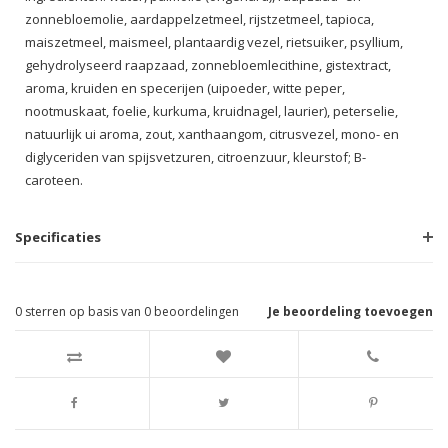
zonnebloemolie, aardappelzetmeel, rijstzetmeel, tapioca,
maiszetmeel, maismeel, plantaardig vezel, rietsuiker, psyllium,
gehydrolyseerd raapzaad, zonnebloemlecithine, gistextract,
aroma, kruiden en specerijen (uipoeder, witte peper,
nootmuskaat, foelie, kurkuma, kruidnagel, laurier), peterselie,
natuurlijk ui aroma, zout, xanthaangom, citrusvezel, mono- en
diglyceriden van spijsvetzuren, citroenzuur, kleurstof; B-
caroteen.
Specificaties
0
sterren op basis van
0
beoordelingen
Je beoordeling toevoegen