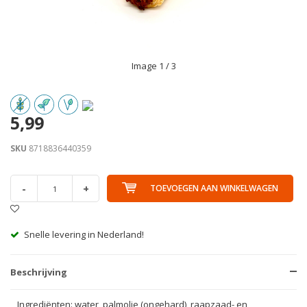
Image
1
/ 3
5,99
SKU
8718836440359
-
+
TOEVOEGEN AAN WINKELWAGEN
Snelle levering in Nederland!
Beschrijving
Ingrediënten: water, palmolie (ongehard), raapzaad- en