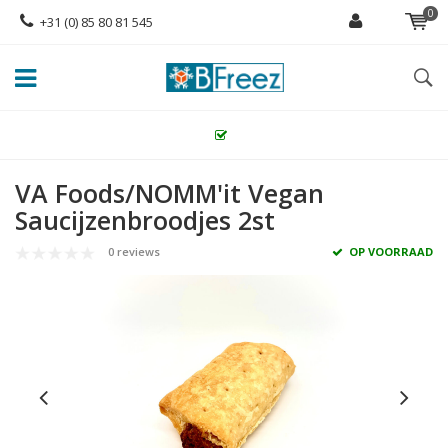
0
+31 (0) 85 80 81 545
VA Foods/NOMM'it Vegan
Saucijzenbroodjes 2st
0 reviews
OP VOORRAAD