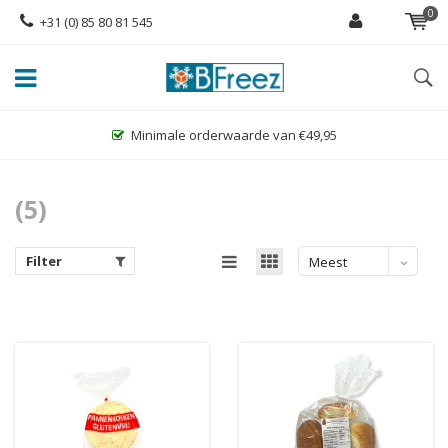
0
+31 (0) 85 80 81 545
49,95
Grootste assortiment glutenvrije diep
(5)
Filter
Meest
bekeken