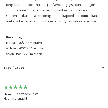
(ongehard), tapioca, natuurlijke flavouring, gist, xanthaangom,
zout, maltodextrine, uipoeder, zonnebloem, kruiden en
specerijen (kurkuma, kruidnagel, paprikapoeder, nootmuskaat,
foelie, witte peper, knoflookpoeder, tijm), natuurlijke ui aroma.
Bereiding
:
Frituur: 170ºC / 7 minuten
Airfryer: 200ºC / 11 minuten
Oven: 190ºC / 20 minuten
Specificaties
Henriet
09-07-2024 19:47
Heerlijke snack!