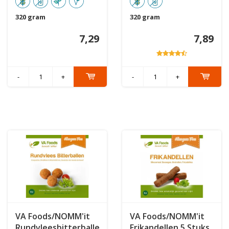
320 gram
320 gram
7,29
7,89
-
+
-
+
VA Foods/NOMM'it
VA Foods/NOMM'it
Rundvleesbitterballen
Frikandellen 5 Stuks