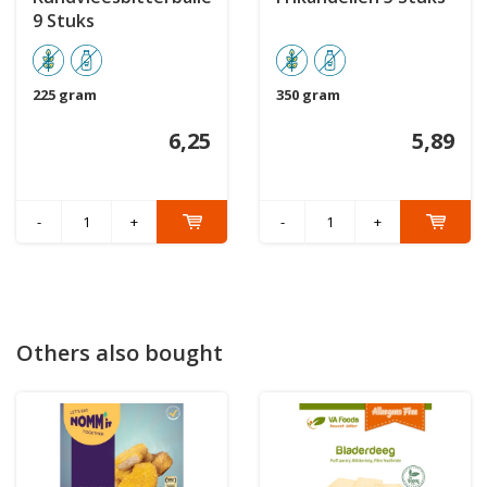
9 Stuks
225 gram
350 gram
6,25
5,89
-
+
-
+
Others also bought