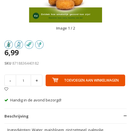
Image
1
/ 2
6,99
SKU
8718836440182
-
+
TOEVOEGEN AAN WINKELWAGEN
Handig in de avond bezorgd!
Beschrijving
Ingrediënten: Water, maïsbloem, rijstzetmeel, palmolie