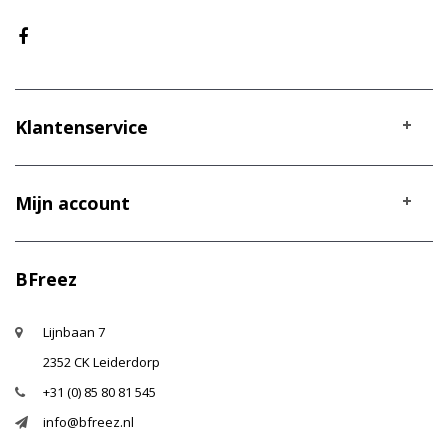
Klantenservice
Mijn account
BFreez
Lijnbaan 7
2352 CK Leiderdorp
+31 (0) 85 80 81 545
info@bfreez.nl