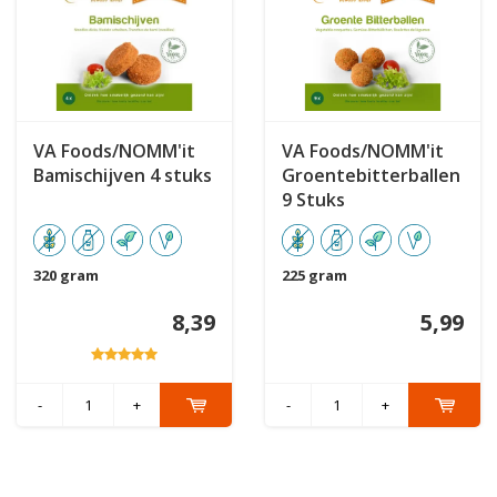
VA Foods/NOMM'it
VA Foods/NOMM'it
Bamischijven 4 stuks
Groentebitterballen
9 Stuks
320 gram
225 gram
8,39
5,99
-
+
-
+