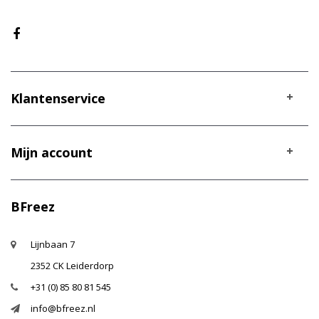
Klantenservice
Mijn account
BFreez
Lijnbaan 7
2352 CK Leiderdorp
+31 (0) 85 80 81 545
info@bfreez.nl