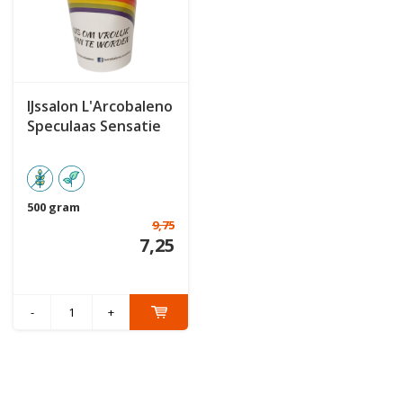
IJssalon L'Arcobaleno
Speculaas Sensatie
500 gram
9,75
7,25
-
+