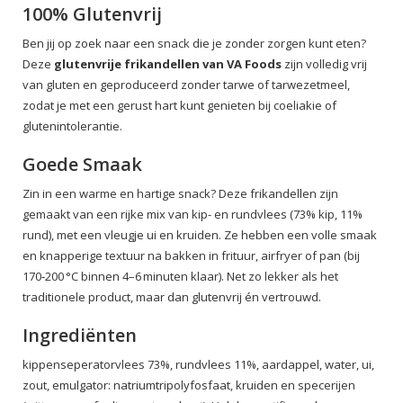
100% Glutenvrij
Ben jij op zoek naar een snack die je zonder zorgen kunt eten?
Deze
glutenvrije frikandellen van VA Foods
zijn volledig vrij
van gluten en geproduceerd zonder tarwe of tarwezetmeel,
zodat je met een gerust hart kunt genieten bij coeliakie of
glutenintolerantie.
Goede Smaak
Zin in een warme en hartige snack? Deze frikandellen zijn
gemaakt van een rijke mix van kip- en rundvlees (73% kip, 11%
rund), met een vleugje ui en kruiden. Ze hebben een volle smaak
en knapperige textuur na bakken in frituur, airfryer of pan (bij
170‑200 °C binnen 4–6 minuten klaar). Net zo lekker als het
traditionele product, maar dan glutenvrij én vertrouwd.
Ingrediënten
kippenseperatorvlees 73%, rundvlees 11%, aardappel, water, ui,
zout, emulgator: natriumtripolyfosfaat, kruiden en specerijen