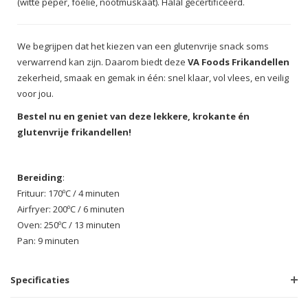
(witte peper, foelie, nootmuskaat). Halal gecertificeerd.
We begrijpen dat het kiezen van een glutenvrije snack soms
verwarrend kan zijn. Daarom biedt deze
VA Foods Frikandellen
zekerheid, smaak en gemak in één: snel klaar, vol vlees, en veilig
voor jou.
Bestel nu en geniet van deze lekkere, krokante én
glutenvrije frikandellen!
Bereiding
:
Frituur: 170ºC / 4 minuten
Airfryer: 200ºC / 6 minuten
Oven: 250ºC / 13 minuten
Pan: 9 minuten
Specificaties