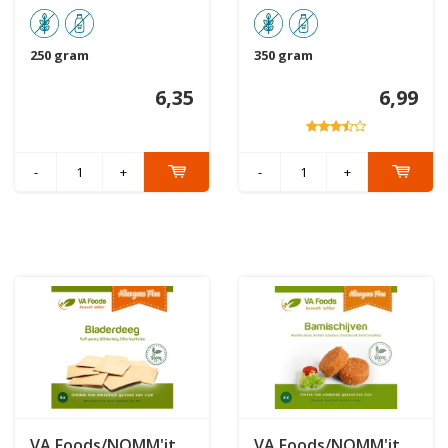
250 gram
350 gram
6,35
6,99
-
+
-
+
VA Foods/NOMM'it
VA Foods/NOMM'it