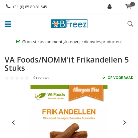
0
+31 (0) 85 80 81 545
Grootste assortiment glutenvrije diepvriesproducten!
VA Foods/NOMM'it Frikandellen 5
Stuks
0 reviews
OP VOORRAAD