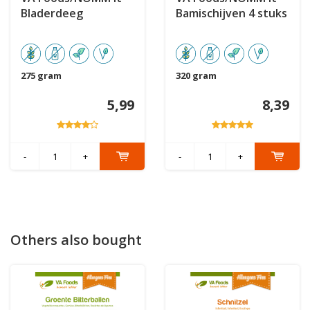
Bladerdeeg
Bamischijven 4 stuks
275 gram
320 gram
5,99
8,39
-
+
-
+
Others also bought