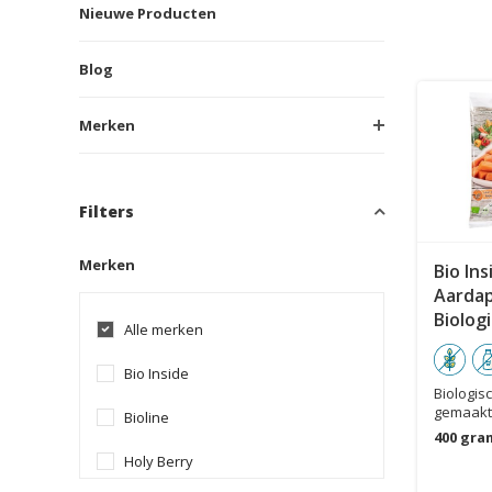
Nieuwe Producten
Blog
Merken
Filters
Merken
Bio In
Aardap
Biolog
Alle merken
Bio Inside
Biologisc
gemaakt
Bioline
aardappe
400 gra
Holy Berry