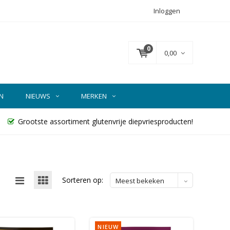
Inloggen
0
0,00
N
NIEUWS
MERKEN
Grootste assortiment glutenvrije diepvriesproducten!
Sorteren op:
Meest bekeken
NIEUW