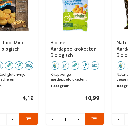
l Cool Mini
Bioline
Natu
iologisch
Aardappelkroketten
Aard
Biologisch
Biolo
ool glutenvrije,
Knapperige
Natura
ische en
aardappelkroketten,
vegani
he röst...
gemaakt van vers geraspte
biolog
m
1000 gram
400 g
bio...
4,19
10,99
+
-
+
-