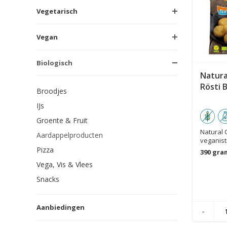
Vegetarisch
Vegan
Biologisch
Natura
Rösti B
Broodjes
IJs
Groente & Fruit
Natural C
Aardappelproducten
veganist
biologisc
Pizza
390 gra
Vega, Vis & Vlees
Snacks
Aanbiedingen
-