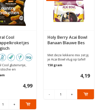
ral Cool
Holy Berry Acai Bowl
appelkroketjes
Banaan Blauwe Bes
gisch
Met deze lekkere mix zet jij
je Acai Bowl vlug op tafel!
De ...
l Cool glutenvrije,
150 gram
stische en
ische aarda...
4,19
ram
4,99
-
+
+