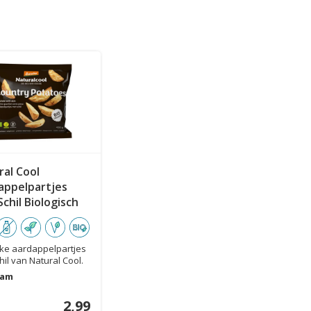
ral Cool
appelpartjes
chil Biologisch
jke aardappelpartjes
hil van Natural Cool.
..
ram
2,99