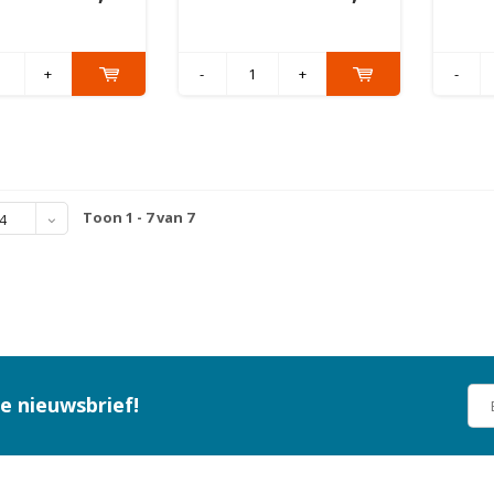
+
-
+
-
Toon 1 - 7 van 7
4
ze nieuwsbrief!