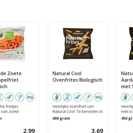
side Zoete
Natural Cool
Natu
pelfriet
Ovenfrites Biologisch
Aard
isch
met S
he frietjes
Heerlijke ovenfriet van
Heerli
 van zoete
Natural Cool. Te bereiden in
met sc
l, een lekker...
de oven...
Makke.
m
600 gram
450 g
2,99
3,69