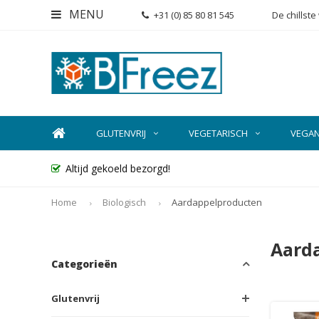
MENU
+31 (0) 85 80 81 545
De chillst
GLUTENVRIJ
VEGETARISCH
VEGA
Altijd gekoeld bezorgd!
Home
Biologisch
Aardappelproducten
Aard
Categorieën
Glutenvrij