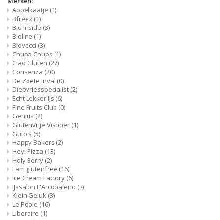
Merken:
Appelkaatje
(1)
Bfreez
(1)
Bio Inside
(3)
Bioline
(1)
Biovecci
(3)
Chupa Chups
(1)
Ciao Gluten
(27)
Consenza
(20)
De Zoete Inval
(0)
Diepvriesspecialist
(2)
Echt Lekker IJs
(6)
Fine Fruits Club
(0)
Genius
(2)
Glutenvrije Visboer
(1)
Guto's
(5)
Happy Bakers
(2)
Hey! Pizza
(13)
Holy Berry
(2)
I am glutenfree
(16)
Ice Cream Factory
(6)
IJssalon L'Arcobaleno
(7)
Klein Geluk
(3)
Le Poole
(16)
Liberaire
(1)