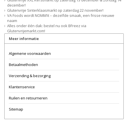
Glutenvrije XXL Kerstmarkt op zaterdag 13 december & zondag 14
december!
Glutenvrije Sinterklaasmarkt op zaterdag 22 november!
VA Foods wordt NOMM’it – dezelfde smaak, een frisse nieuwe
naam
Alles onder één dak: bestel nu ook BFreez via
Glutenvrijemarkt.com!
Meer informatie
Algemene voorwaarden
Betaalmethoden
Verzending & bezorging
Klantenservice
Ruilen en retourneren
Sitemap