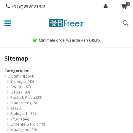
0
+31 (0) 85 80 81 545
Minimale orderwaarde van €49,95
Sitemap
Categorieën:
Glutenvrij
(241)
Broodjes
(45)
Snacks
(67)
Gebak
(80)
Pasta & Pizza
(28)
Bladerdeeg
(8)
IJs
(30)
Biologisch
(32)
Vegan
(44)
Groente & Fruit
(10)
Maaltijden
(10)