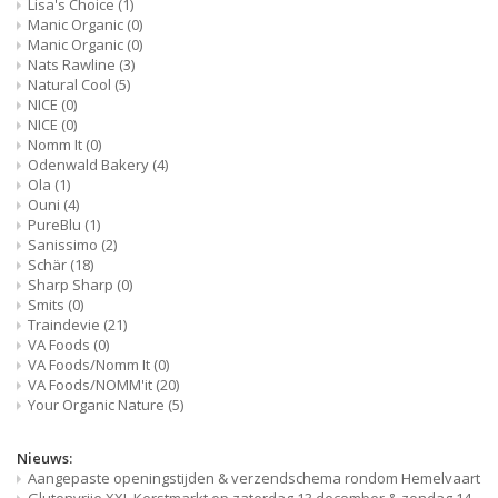
Lisa's Choice
(1)
Manic Organic
(0)
Manic Organic
(0)
Nats Rawline
(3)
Natural Cool
(5)
NICE
(0)
NICE
(0)
Nomm It
(0)
Odenwald Bakery
(4)
Ola
(1)
Ouni
(4)
PureBlu
(1)
Sanissimo
(2)
Schär
(18)
Sharp Sharp
(0)
Smits
(0)
Traindevie
(21)
VA Foods
(0)
VA Foods/Nomm It
(0)
VA Foods/NOMM'it
(20)
Your Organic Nature
(5)
Nieuws:
Aangepaste openingstijden & verzendschema rondom Hemelvaart