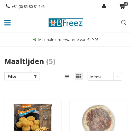
0
+31 (0) 85 80 81 545
e van €49,95
Grootste assortiment glutenvr
Maaltijden
(5)
Filter
Meest
bekeken