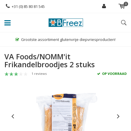
0
+31 (0) 85 80 81 545
Grootste assortiment glutenvrije diepvriesproducten!
VA Foods/NOMM'it
Frikandelbroodjes 2 stuks
1 reviews
OP VOORRAAD