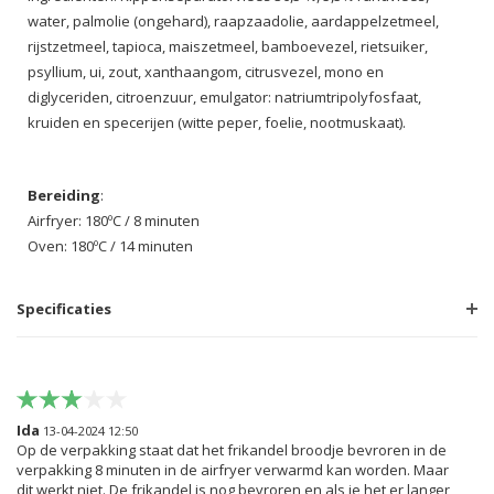
water, palmolie (ongehard), raapzaadolie, aardappelzetmeel,
rijstzetmeel, tapioca, maiszetmeel, bamboevezel, rietsuiker,
psyllium, ui, zout, xanthaangom, citrusvezel, mono en
diglyceriden, citroenzuur, emulgator: natriumtripolyfosfaat,
kruiden en specerijen (witte peper, foelie, nootmuskaat).
Bereiding
:
Airfryer: 180ºC / 8 minuten
Oven: 180ºC / 14 minuten
Specificaties
Ida
13-04-2024 12:50
Op de verpakking staat dat het frikandel broodje bevroren in de
verpakking 8 minuten in de airfryer verwarmd kan worden. Maar
dit werkt niet. De frikandel is nog bevroren en als je het er langer