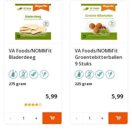
VA Foods/NOMM'it
VA Foods/NOMM'it
Bladerdeeg
Groentebitterballen
9 Stuks
275 gram
225 gram
5,99
5,99
-
+
-
+