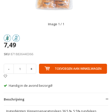
Image
1
/ 1
7,49
SKU
8718836440366
-
+
TOEVOEGEN AAN WINKELWAGEN
Handig in de avond bezorgd!
Beschrijving
Ingrediënten: Kippenseparatorvlees 36,5 %, 5,5% rundvlees,