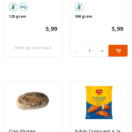
120 gram
360 gram
5,99
5,99
Niet op voorraad
-
+
Ciao Gluten
Schär Croissant à la