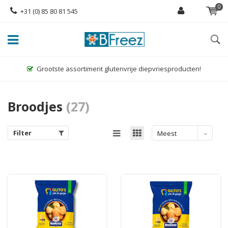
0
+31 (0) 85 80 81 545
Grootste assortiment glutenvrije diepvriesproducten!
Broodjes
(27)
Filter
Meest
bekeken