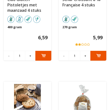
Pistoletjes met
Française 4 stuks
maanzaad 4 stuks
400 gram
270 gram
6,59
5,99
-
+
-
+