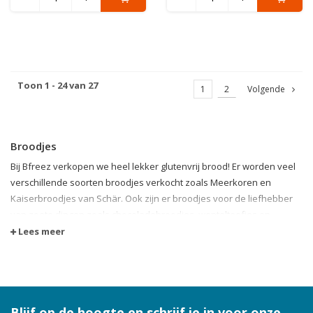
Toon 1 - 24 van 27
1
2
Volgende
Broodjes
Bij Bfreez verkopen we heel lekker glutenvrij brood! Er worden veel
verschillende soorten broodjes verkocht zoals Meerkoren en
Kaiserbroodjes van Schär. Ook zijn er broodjes voor de liefhebber
van zoete dingen zoals chocoladebroodjes, wentelteefjes en
croissants.
Lees meer
Natuurlijk zijn er ook broodjes die als tussendoortje of bij het ontbijt
genuttigd kunnen worden zoals ontbijtkoek, saucijzenbroodjes en
worstenbroodjes.
Al deze heerlijke broodjes zijn makkelijk verkrijgbaar via onze
Blijf op de hoogte en schrijf je in voor onze