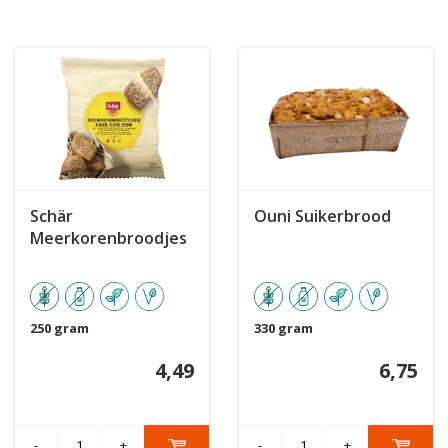
Schär
Ouni Suikerbrood
Meerkorenbroodjes
250 gram
330 gram
4,49
6,75
-
+
-
+