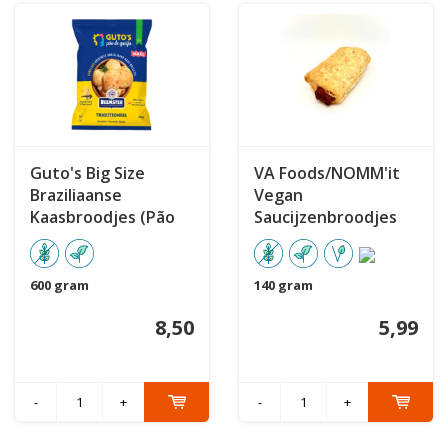
Guto's Big Size
VA Foods/NOMM'it
Braziliaanse
Vegan
Kaasbroodjes (Pão
Saucijzenbroodjes
de Queijo) 600 gram
2st
600 gram
140 gram
8,50
5,99
-
+
-
+