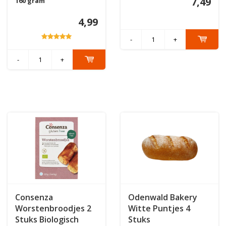
7,49
160 gram
4,99
-
+
-
+
Consenza
Odenwald Bakery
Worstenbroodjes 2
Witte Puntjes 4
Stuks Biologisch
Stuks