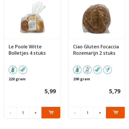
Le Poole Witte
Ciao Gluten Focaccia
Bolletjes 4 stuks
Rozemarijn 2 stuks
220 gram
290 gram
5,99
5,79
-
+
-
+