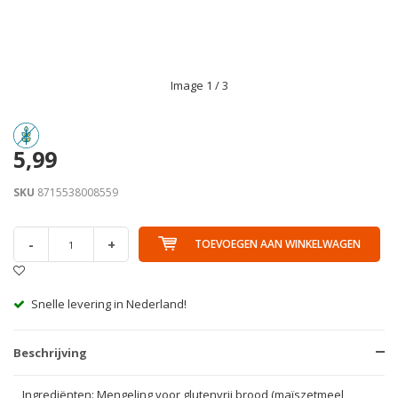
Image
1
/ 3
5,99
SKU
8715538008559
-
+
TOEVOEGEN AAN WINKELWAGEN
Snelle levering in Nederland!
Beschrijving
Ingrediënten: Mengeling voor glutenvrij brood (maïszetmeel,