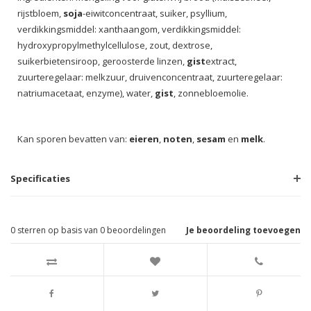
rijstbloem,
soja
-eiwitconcentraat, suiker, psyllium,
verdikkingsmiddel: xanthaangom, verdikkingsmiddel:
hydroxypropylmethylcellulose, zout, dextrose,
suikerbietensiroop, geroosterde linzen,
gist
extract,
zuurteregelaar: melkzuur, druivenconcentraat, zuurteregelaar:
natriumacetaat, enzyme), water,
gist
, zonnebloemolie.
Kan sporen bevatten van:
eieren
,
noten
,
sesam
en
melk
.
Specificaties
0
sterren op basis van
0
beoordelingen
Je beoordeling toevoegen