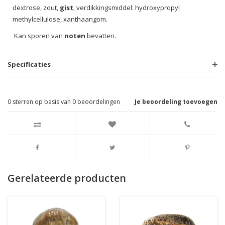
dextrose, zout,
gist
, verdikkingsmiddel: hydroxypropyl
methylcellulose, xanthaangom.
Kan sporen van
noten
bevatten.
Specificaties
0
sterren op basis van
0
beoordelingen
Je beoordeling toevoegen
Gerelateerde producten