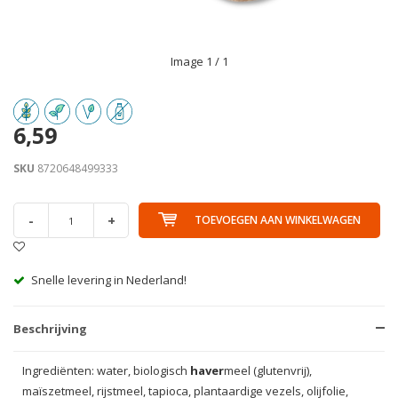
Image
1
/ 1
6,59
SKU
8720648499333
-
+
TOEVOEGEN AAN WINKELWAGEN
Snelle levering in Nederland!
Beschrijving
Ingrediënten: water, biologisch
haver
meel (glutenvrij),
maïszetmeel, rijstmeel, tapioca, plantaardige vezels, olijfolie,