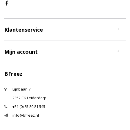
Klantenservice
Mijn account
BFreez
Lijnbaan 7
2352 CK Leiderdorp
+31 (0) 85 80 81 545
info@bfreez.nl