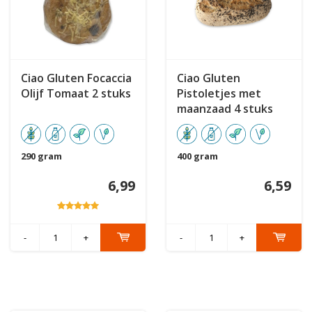
Ciao Gluten Focaccia
Ciao Gluten
Olijf Tomaat 2 stuks
Pistoletjes met
maanzaad 4 stuks
290 gram
400 gram
6,99
6,59
-
+
-
+