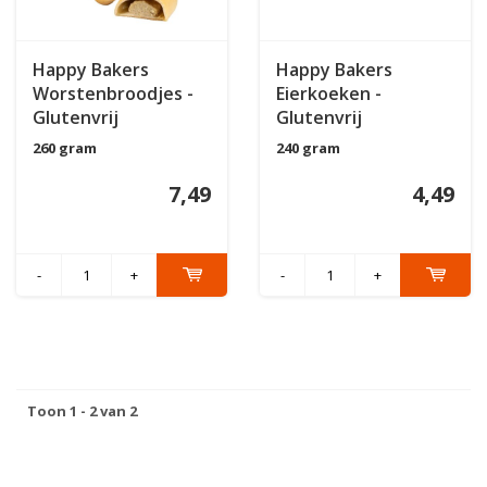
Happy Bakers
Happy Bakers
Worstenbroodjes -
Eierkoeken -
Glutenvrij
Glutenvrij
260 gram
240 gram
7,49
4,49
-
+
-
+
Toon 1 - 2 van 2