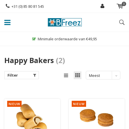
0
+31 (0) 85 80 81 545
e van €49,95
Grootste assortiment glutenvr
Happy Bakers
(2)
Filter
Meest
bekeken
NIEUW
NIEUW