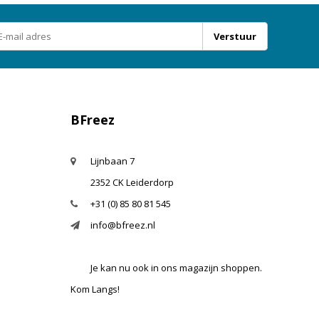
Verstuur
BFreez
Lijnbaan 7
2352 CK Leiderdorp
+31 (0) 85 80 81 545
info@bfreez.nl
Je kan nu ook in ons magazijn shoppen.
Kom Langs!