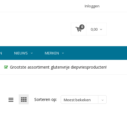
Inloggen
0
0,00
N
NIEUWS
MERKEN
Grootste assortiment glutenvrije diepvriesproducten!
Sorteren op:
Meest bekeken