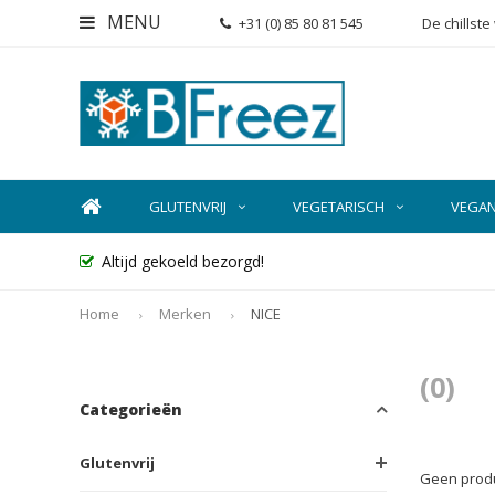
MENU
+31 (0) 85 80 81 545
De chillst
GLUTENVRIJ
VEGETARISCH
VEGA
Altijd gekoeld bezorgd!
Home
Merken
NICE
(0)
Categorieën
Glutenvrij
Geen produ