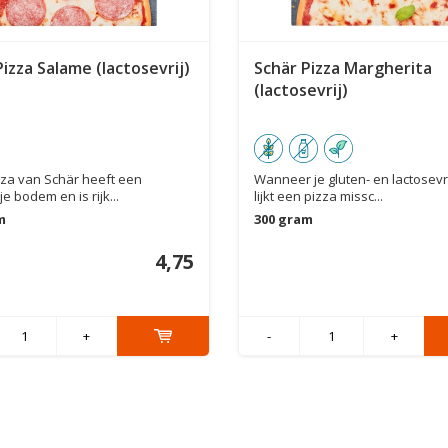
izza Salame (lactosevrij)
Schär Pizza Margherita
(lactosevrij)
za van Schär heeft een
Wanneer je gluten- en lactosevri
je bodem en is rijk...
lijkt een pizza missc...
m
300 gram
4,75
+
-
+