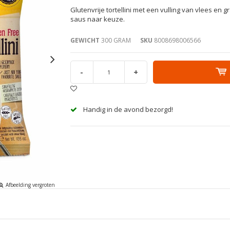
Glutenvrije tortellini met een vulling van vlees e
saus naar keuze.
GEWICHT
300 GRAM
SKU
8008698006566
-
+
Handig in de avond bezorgd!
Afbeelding vergroten