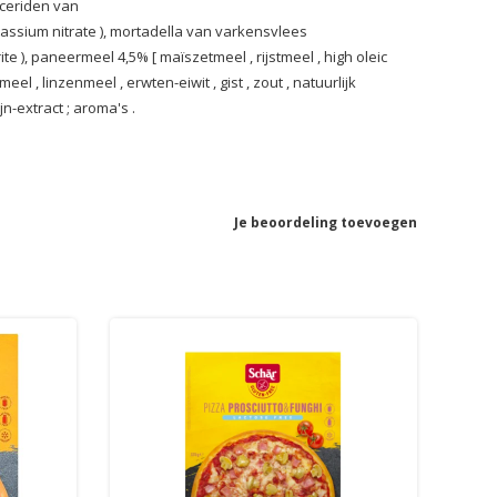
yceriden van
assium nitrate
),
mortadella van varkensvlees
ite
),
paneermeel 4,5%
[
maïszetmeel
,
rijstmeel
,
high oleic
tmeel
,
linzenmeel
,
erwten-eiwit
,
gist
,
zout
,
natuurlijk
jn-extract
;
aroma's
.
Je beoordeling toevoegen