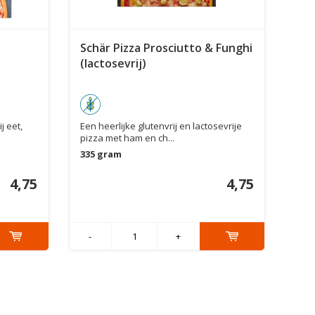
Schär Pizza Prosciutto & Funghi
(lactosevrij)
j eet,
Een heerlijke glutenvrij en lactosevrije
pizza met ham en ch...
335 gram
4,75
4,75
-
+