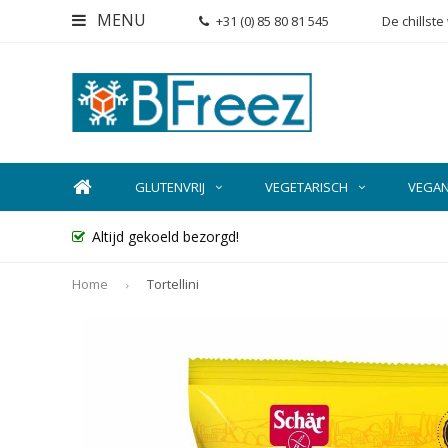
MENU
+31 (0) 85 80 81 545
De chillst
GLUTENVRIJ
VEGETARISCH
VEGA
Altijd gekoeld bezorgd!
Home
Tortellini