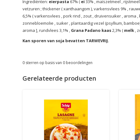
Ingrediënten:
eierpasta
67%
(
ei
33%
,
maïszetmeel
,
rijstmee
vetzuren
;
thickener
(
xanthaangom
),
varkensvlees 9%
,
rauwe
6,5%
(
varkensvlees
,
pork rind
,
zout
,
druivensuiker
,
aroma
,
zonnebloemolie
,
suiker
,
plantaardig vezel (psyllium, bamboe
aroma
],
rundvlees 3,1%
,
Grana Padano kaas
2,3%
(
melk
,
z
Kan sporen van soja bevatten
TARWEVRIJ.
0
sterren op basis van
0
beoordelingen
Gerelateerde producten