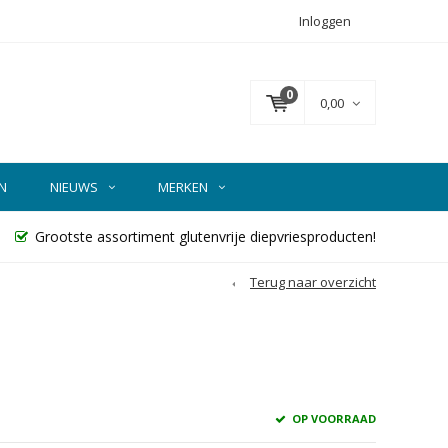
Inloggen
0
0,00
N
NIEUWS
MERKEN
Grootste assortiment glutenvrije diepvriesproducten!
Terug naar overzicht
OP VOORRAAD