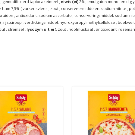
l
,
gemodificeerd tapiocazetmeel
,
eiwit (ei)
2%
,
emulgator: mono- en digl
 ham 7,5%
(
varkensvlees
,
zout
,
conserveermiddelen: sodium nitrite
,
pot
kruiden
,
antioxidant: sodium ascorbate
;
conserveringsmiddel: sodium nitr
)
,
rijstsiroop
,
verdikkingsmiddel: hydroxypropylmethylcellulose
;
boekwei
out
,
stremsel
,
lysozym uit ei
),
zout
,
nootmuskaat
,
antioxidant: rozemari