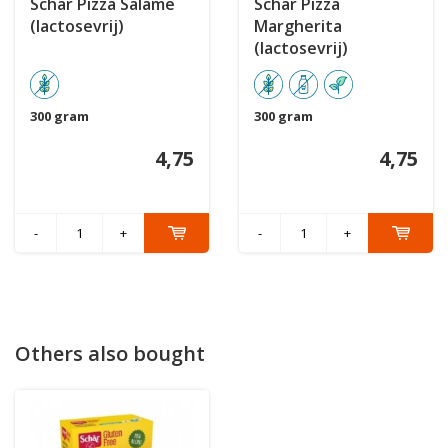
Schär Pizza Salame
Schär Pizza
(lactosevrij)
Margherita
(lactosevrij)
300 gram
300 gram
4,75
4,75
-
+
-
+
Others also bought