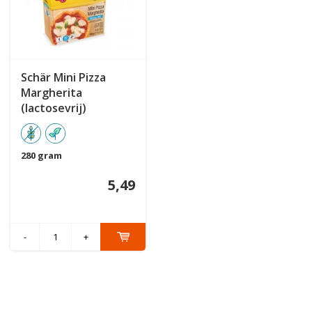
Schär Mini Pizza
Margherita
(lactosevrij)
280 gram
5,49
-
+