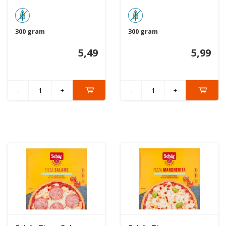
300 gram
300 gram
5,49
5,99
-
+
-
+