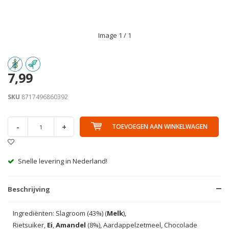
Image
1
/ 1
7,99
SKU
8717496860392
-
+
TOEVOEGEN AAN WINKELWAGEN
Handig in de avond bezorgd!
Beschrijving
Ingrediënten: Slagroom (43%) (
Melk
),
Rietsuiker,
Ei
,
Amandel
(8%), Aardappelzetmeel, Chocolade