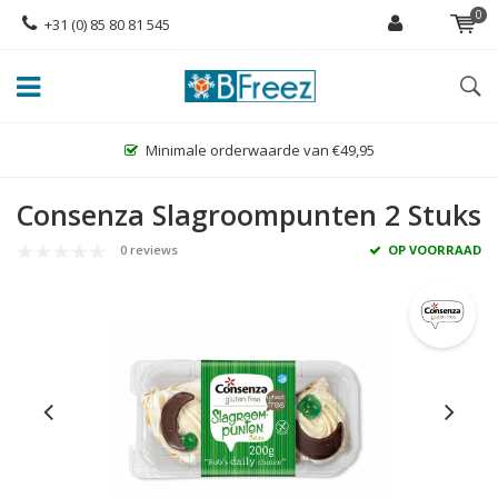
0
+31 (0) 85 80 81 545
Grootste assortiment glutenvrije diepvriesp
Consenza Slagroompunten 2 Stuks
0 reviews
OP VOORRAAD