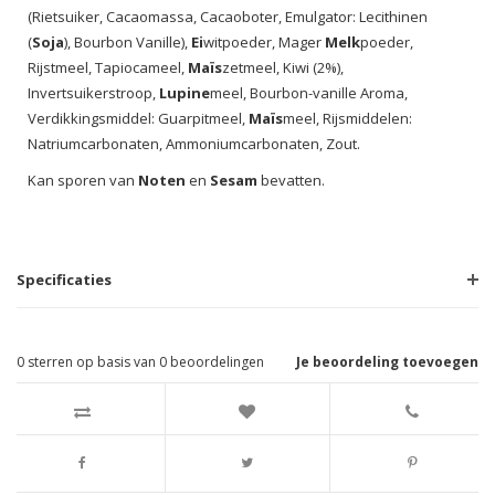
(Rietsuiker, Cacaomassa, Cacaoboter, Emulgator: Lecithinen
(
Soja
), Bourbon Vanille),
Ei
witpoeder, Mager
Melk
poeder,
Rijstmeel, Tapiocameel,
Maïs
zetmeel, Kiwi (2%),
Invertsuikerstroop,
Lupine
meel, Bourbon-vanille Aroma,
Verdikkingsmiddel: Guarpitmeel,
Maïs
meel, Rijsmiddelen:
Natriumcarbonaten, Ammoniumcarbonaten, Zout.
Kan sporen van
Noten
en
Sesam
bevatten.
Specificaties
0
sterren op basis van
0
beoordelingen
Je beoordeling toevoegen