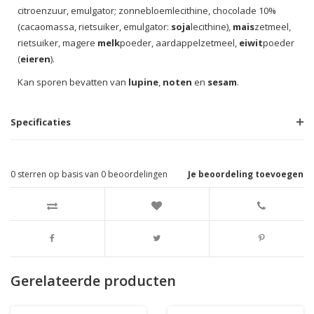
citroenzuur, emulgator; zonnebloemlecithine, chocolade 10%
(cacaomassa, rietsuiker, emulgator:
soja
lecithine),
mais
zetmeel,
rietsuiker, magere
melk
poeder, aardappelzetmeel,
eiwit
poeder
(
eieren
).
Kan sporen bevatten van
lupine
,
noten
en
sesam
.
Specificaties
0
sterren op basis van
0
beoordelingen
Je beoordeling toevoegen
Gerelateerde producten