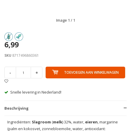
Image
1
/ 1
6,99
SKU
8717496860361
-
+
TOEVOEGEN AAN WINKELWAGEN
Handig in de avond bezorgd!
Beschrijving
Ingrediënten:
Slagroom
(
melk
) 32%, water,
eieren
, margarine
(palm en kokosvet, zonnebloemolie, water, antioxidant: