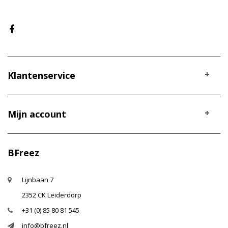
Klantenservice
Mijn account
BFreez
Lijnbaan 7
2352 CK Leiderdorp
+31 (0) 85 80 81 545
info@bfreez.nl