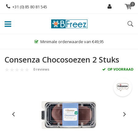
0
+31 (0) 85 80 81 545
Grootste assortiment glutenvrije diepvriesproducten!
Consenza Chocosoezen 2 Stuks
0 reviews
OP VOORRAAD