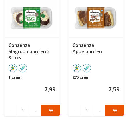
Consenza
Consenza
Slagroompunten 2
Appelpunten
Stuks
1 gram
275 gram
7,99
7,59
-
+
-
+