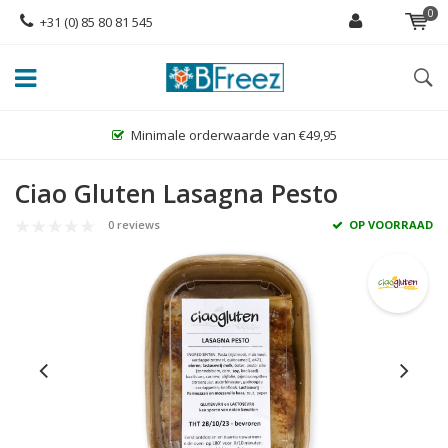
0
+31 (0) 85 80 81 545
Minimale orderwaarde van €49,95
Grootste 
Ciao Gluten Lasagna Pesto
0 reviews
OP VOORRAAD