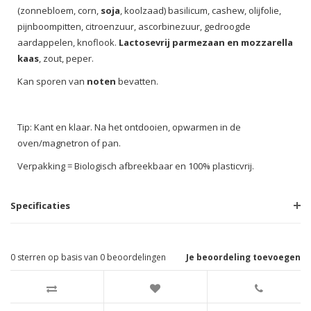
(zonnebloem, corn,
soja
, koolzaad) basilicum, cashew, olijfolie,
pijnboompitten, citroenzuur, ascorbinezuur, gedroogde
aardappelen, knoflook.
Lactosevrij parmezaan en mozzarella
kaas
, zout, peper.
Kan sporen van
noten
bevatten.
Tip: Kant en klaar. Na het ontdooien, opwarmen in de
oven/magnetron of pan.
Verpakking = Biologisch afbreekbaar en 100% plasticvrij.
Specificaties
0
sterren op basis van
0
beoordelingen
Je beoordeling toevoegen