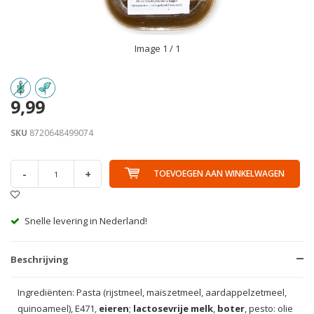
Image
1
/ 1
9,99
SKU
8720648499074
-
+
TOEVOEGEN AAN WINKELWAGEN
Snelle levering in Nederland!
Beschrijving
Ingrediënten: Pasta (rijstmeel, maïszetmeel, aardappelzetmeel,
quinoameel), E471,
eieren
;
lactosevrije melk
,
boter
, pesto: olie