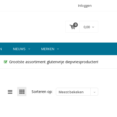
Inloggen
0
0,00
N
NIEUWS
MERKEN
Grootste assortiment glutenvrije diepvriesproducten!
Sorteren op:
Meest bekeken