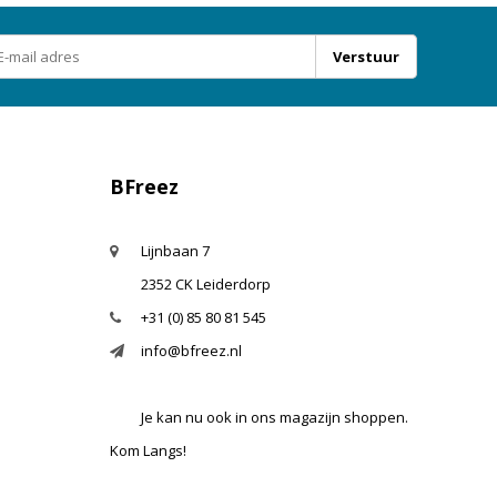
Verstuur
BFreez
Lijnbaan 7
2352 CK Leiderdorp
+31 (0) 85 80 81 545
info@bfreez.nl
Je kan nu ook in ons magazijn shoppen.
Kom Langs!