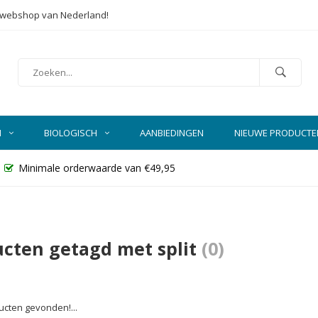
e webshop van Nederland!
N
BIOLOGISCH
AANBIEDINGEN
NIEUWE PRODUCTE
Minimale orderwaarde van €49,95
cten getagd met split
(0)
cten gevonden!...