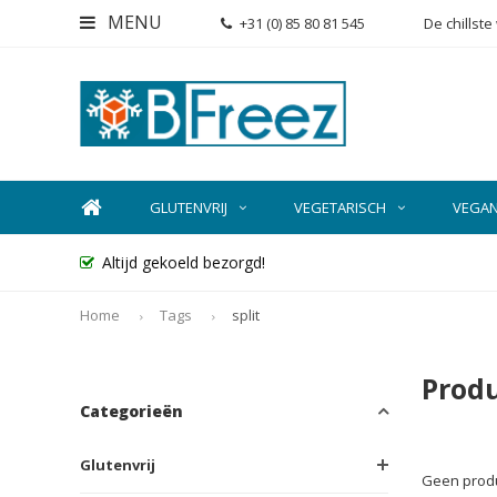
MENU
+31 (0) 85 80 81 545
De chillst
GLUTENVRIJ
VEGETARISCH
VEGA
Altijd gekoeld bezorgd!
Home
Tags
split
Produ
Categorieën
Glutenvrij
Geen produ