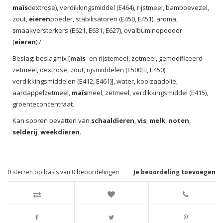
maïs
dextrose), verdikkingsmiddel (E464), rijstmeel, bamboevezel,
zout,
eieren
poeder, stabilisatoren (E450, E451), aroma,
smaakversterkers (E621, E631, E627), ovalbuminepoeder
(
eieren
)./
Beslag: beslagmix [
maïs
- en rijstemeel, zetmeel, gemodificeerd
zetmeel, dextrose, zout, rijsmiddelen (E500[i], E450),
verdikkingsmiddelen (E412, E461)], water, koolzaadolie,
aardappelzetmeel,
maïs
meel, zetmeel, verdikkingsmiddel (E415),
groenteconcentraat.
Kan sporen bevatten van
schaaldieren
,
vis
,
melk
,
noten
,
selderij
,
weekdieren
.
0
sterren op basis van
0
beoordelingen
Je beoordeling toevoegen