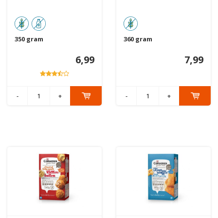
350 gram
360 gram
6,99
7,99
-
+
-
+