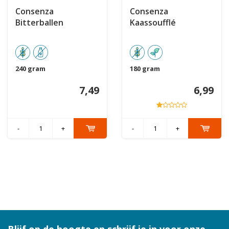
Consenza
Consenza
Bitterballen
Kaassoufflé
240 gram
180 gram
7,49
6,99
-
+
-
+