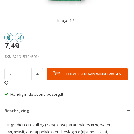
Image
1
/ 1
7,49
SKU
8719153045074
-
+
TOEVOEGEN AAN WINKELWAGEN
Handig in de avond bezorgd!
Beschrijving
Ingrediënten: vulling (62%): kipseparatorvlees 60%, water,
soja
eiwit, aardappelvlokken, beslagmix (rijstmeel, zout,