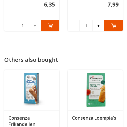
6,35
7,99
-
+
-
+
Others also bought
Consenza
Consenza Loempia's
Frikandellen