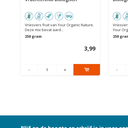
Vriesvers fruit van Your Organic Nature.
Vriesver
Deze mix bevat aard...
Your Org
250 gram
250 gra
3,99
-
+
-