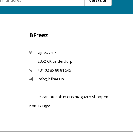
Verstuur
BFreez
Lijnbaan 7
2352 CK Leiderdorp
+31 (0) 85 80 81 545
info@bfreez.nl
Je kan nu ook in ons magazijn shoppen.
Kom Langs!