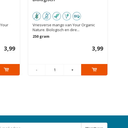
 Your
Vriesverse mango van Your Organic
Nature. Biologisch en dire...
250 gram
3,99
3,99
-
+