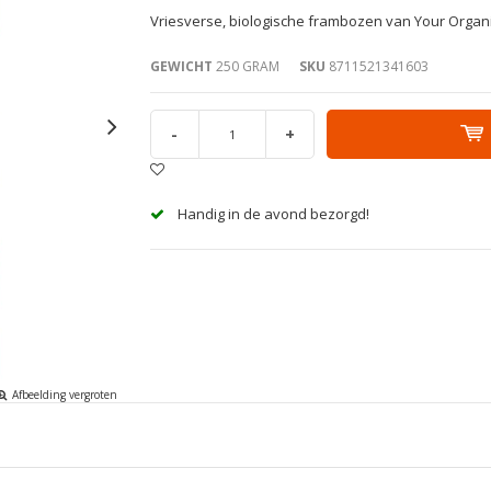
Vriesverse, biologische frambozen van Your Organic 
GEWICHT
250 GRAM
SKU
8711521341603
-
+
Handig in de avond bezorgd!
Afbeelding vergroten