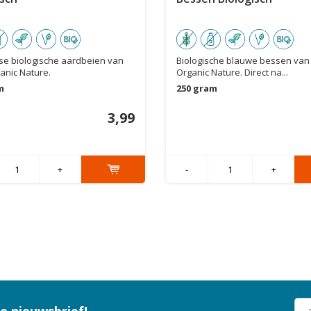
se biologische aardbeien van
Biologische blauwe bessen van
anic Nature.
Organic Nature. Direct na...
m
250 gram
3,99
+
-
+