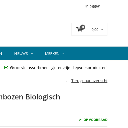
Inloggen
0
0,00
N
NIEUWS
MERKEN
Grootste assortiment glutenvrije diepvriesproducten!
Terug naar overzicht
mbozen Biologisch
OP VOORRAAD