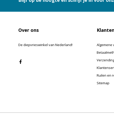
Blijf op de hoogte en schrijf je in voor on
Over ons
Klanten
De diepvrieswinkel van Nederland!
Algemene 
Betaalmet
Verzending
Klantenser
Ruilen en 
Sitemap