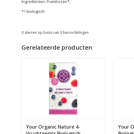
Ingrediënten: Frambozen*.
*= biologisch
0
sterren op basis van
0
beoordelingen
Gerelateerde producten
Your Organic Nature 4-
Your O
Vruchtenmix Biologisch
Biolog