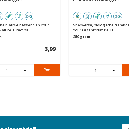
che blauwe bessen van Your
Vriesverse, biologische frambo
ature. Direct na...
Your Organic Nature. H...
m
250 gram
3,99
+
-
+