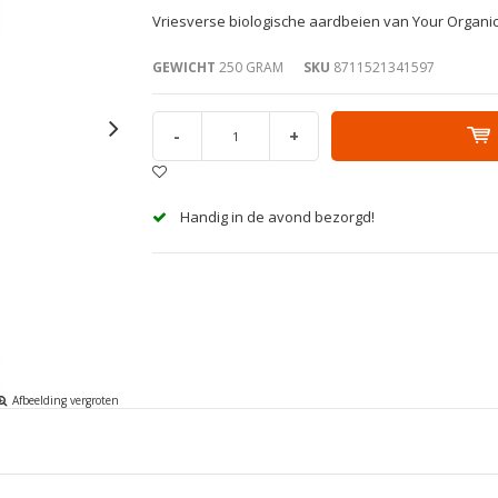
Vriesverse biologische aardbeien van Your Organic
GEWICHT
250 GRAM
SKU
8711521341597
-
+
Handig in de avond bezorgd!
Afbeelding vergroten