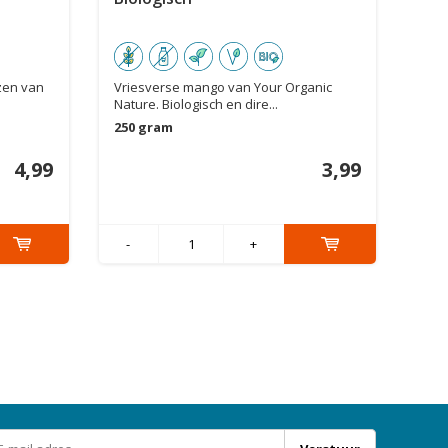
zen van
Vriesverse mango van Your Organic
Nature. Biologisch en dire...
250 gram
4,99
3,99
-
+