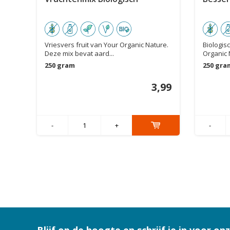
Vriesvers fruit van Your Organic Nature.
Biologis
Deze mix bevat aard...
Organic N
250 gram
250 gra
3,99
-
+
-