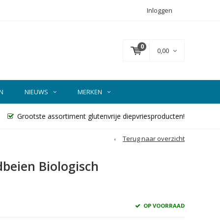
Inloggen
0
0,00
N
NIEUWS
MERKEN
Grootste assortiment glutenvrije diepvriesproducten!
Terug naar overzicht
beien Biologisch
OP VOORRAAD