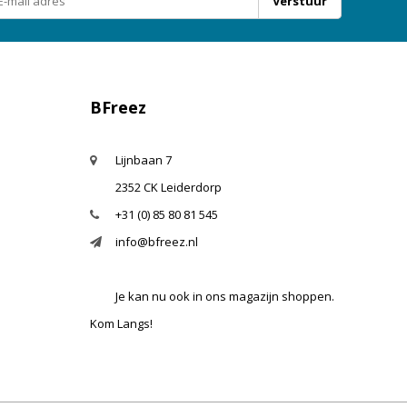
Verstuur
BFreez
Lijnbaan 7
2352 CK Leiderdorp
+31 (0) 85 80 81 545
info@bfreez.nl
Je kan nu ook in ons magazijn shoppen.
Kom Langs!