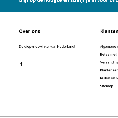
Blijf op de hoogte en schrijf je in voor on
Over ons
Klanten
De diepvrieswinkel van Nederland!
Algemene 
Betaalmet
Verzending
Klantenser
Ruilen en 
Sitemap