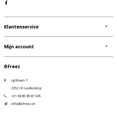
Klantenservice
Mijn account
BFreez
Lijnbaan 7
2352 CK Leiderdorp
+31 (0) 85 80 81 545
info@bfreez.nl