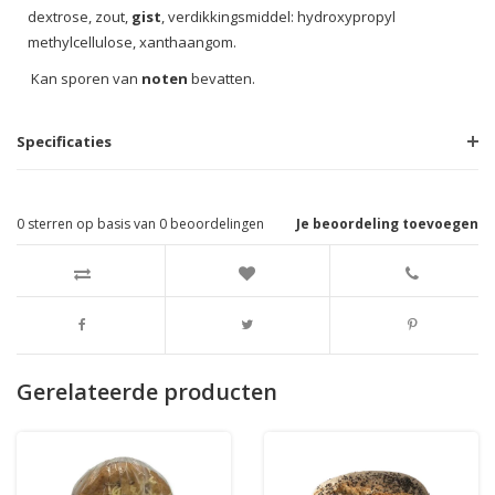
dextrose, zout,
gist
, verdikkingsmiddel: hydroxypropyl
methylcellulose, xanthaangom.
Kan sporen van
noten
bevatten.
Specificaties
0
sterren op basis van
0
beoordelingen
Je beoordeling toevoegen
Gerelateerde producten