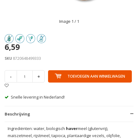
Image
1
/ 1
6,59
SKU
8720648499333
-
+
TOEVOEGEN AAN WINKELWAGEN
Snelle levering in Nederland!
Beschrijving
Ingrediënten: water, biologisch
haver
meel (glutenvrij),
maïszetmeel, rijstmeel, tapioca, plantaardige vezels, olijfolie,