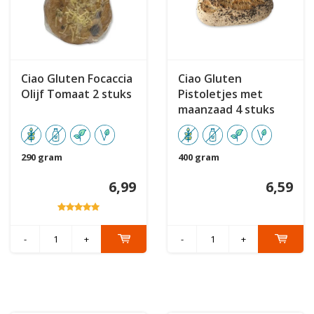
Ciao Gluten Focaccia
Ciao Gluten
Olijf Tomaat 2 stuks
Pistoletjes met
maanzaad 4 stuks
290 gram
400 gram
6,99
6,59
-
+
-
+