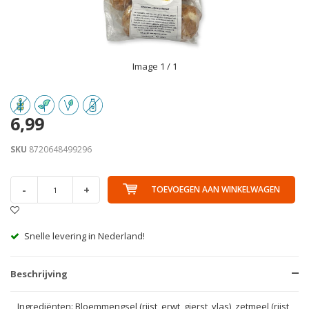
Image
1
/ 1
6,99
SKU
8720648499296
-
+
TOEVOEGEN AAN WINKELWAGEN
Snelle levering in Nederland!
Ha
Beschrijving
Ingrediënten: Bloemmengsel (rijst, erwt, gierst, vlas), zetmeel (rijst,