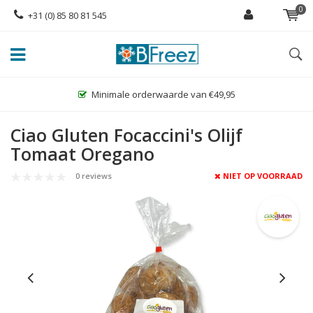
0
+31 (0) 85 80 81 545
Minimale orderwaarde van €49,95
Grootste 
Ciao Gluten Focaccini's Olijf
Tomaat Oregano
0 reviews
NIET OP VOORRAAD