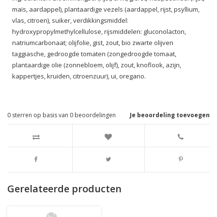
maïs, aardappel), plantaardige vezels (aardappel, rijst, psyllium,
vlas, citroen), suiker, verdikkingsmiddel:
hydroxypropylmethylcellulose, rijsmiddelen: gluconolacton,
natriumcarbonaat; olijfolie, gist, zout, bio zwarte olijven
taggiasche, gedroogde tomaten (zongedroogde tomaat,
plantaardige olie (zonnebloem, olijf), zout, knoflook, azijn,
kappertjes, kruiden, citroenzuur), ui, oregano.
0
sterren op basis van
0
beoordelingen
Je beoordeling toevoegen
Gerelateerde producten