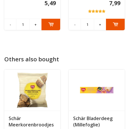
5,49
7,99
-
+
-
+
Others also bought
Schär
Schär Bladerdeeg
Meerkorenbroodjes
(Millefoglie)