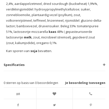
2,4%, aardappelzetmeel, dried sourdough (buckwheat) 1,9%%,
verdikkingsmiddel: hydroxypropylmethylcellulose; suiker,
zonnebloemolie, plantaardig vezel (psyllium), zout,
volkorenrijstmeel, teffmeel, linzenmeel, rijsmiddel: glucono-delta-
lacton; bamboevezel, druivensuiker. Beleg 33%: tomatenpuree
51%, lactosevrije mozzarella
kaas
48% ( gepasteuriseerde
lactosevrije
melk
, zout, microbieel stremsel), gejodeerd zout
(zout, kaliumjodide), oregano 0,1%.
Kan sporen van
soja
bevatten.
Specificaties
0
sterren op basis van
0
beoordelingen
Je beoordeling toevoegen