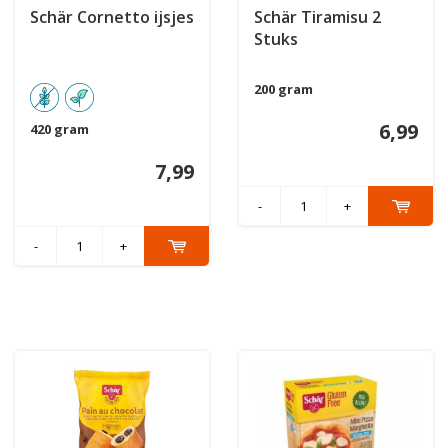
Schär Cornetto ijsjes
Schär Tiramisu 2
Stuks
200 gram
6,99
420 gram
7,99
-
+
-
+