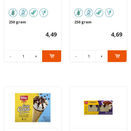
250 gram
250 gram
4,49
4,69
-
+
-
+