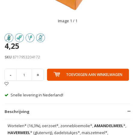
Image
1
/ 1
4,25
SKU
8717953204172
-
+
TOEVOEGEN AAN WINKELWAGEN
Snelle levering in Nederland!
Beschrijving
Wortelen* (16,3%), oerzoet*, zonnebloemolie*,
AMANDELMEEL
*,
HAVERMEEL
* (glutenvrij), dadelstukjes*, maïszetmeel*,