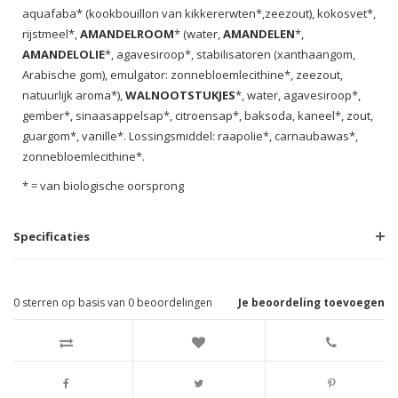
aquafaba* (kookbouillon van kikkererwten*,zeezout), kokosvet*,
rijstmeel*,
AMANDELROOM
* (water,
AMANDELEN
*,
AMANDELOLIE
*, agavesiroop*, stabilisatoren (xanthaangom,
Arabische gom), emulgator: zonnebloemlecithine*, zeezout,
natuurlijk aroma*),
WALNOOTSTUKJES
*, water, agavesiroop*,
gember*, sinaasappelsap*, citroensap*, baksoda, kaneel*, zout,
guargom*, vanille*. Lossingsmiddel: raapolie*, carnaubawas*,
zonnebloemlecithine*.
* = van biologische oorsprong
Specificaties
0
sterren op basis van
0
beoordelingen
Je beoordeling toevoegen