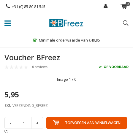
0
+31 (0) 85 80 81 545
Minimale orderwaarde van €49,95
Voucher BFreez
0 reviews
OP VOORRAAD
Image
1
/ 0
5,95
SKU
VERZENDING_BFREEZ
-
+
TOEVOEGEN AAN WINKELWAGEN