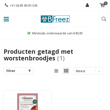
0
+31 (0) 85 80 81 545
Minimale orderwaarde van €49,95
Producten getagd met
worstenbroodjes
(1)
Filter
Meest
bekeken