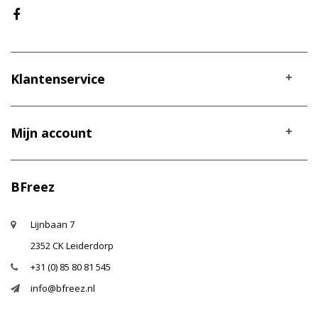
Klantenservice
Mijn account
BFreez
Lijnbaan 7
2352 CK Leiderdorp
+31 (0) 85 80 81 545
info@bfreez.nl