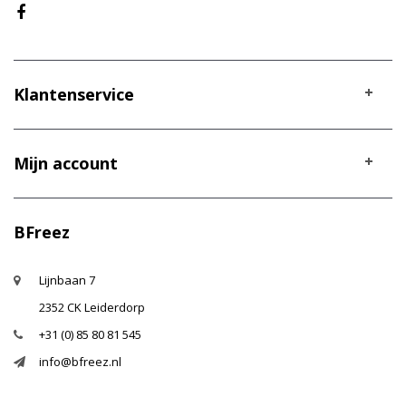
Klantenservice
Mijn account
BFreez
Lijnbaan 7
2352 CK Leiderdorp
+31 (0) 85 80 81 545
info@bfreez.nl