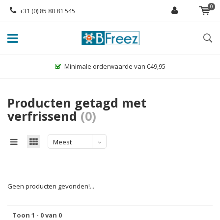
0
+31 (0) 85 80 81 545
Minimale orderwaarde van €49,95
Producten getagd met
verfrissend
(0)
Meest
bekeken
Geen producten gevonden!...
Toon 1 - 0 van 0