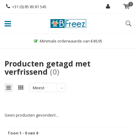
0
+31 (0) 85 80 81 545
Minimale orderwaarde van €49,95
Producten getagd met
verfrissend
(0)
Meest
bekeken
Geen producten gevonden!...
Toon 1 - 0 van 0