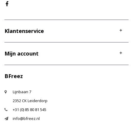
Klantenservice
Mijn account
BFreez
Lijnbaan 7
2352 CK Leiderdorp
+31 (0) 85 80 81 545
info@bfreez.nl