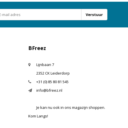
Verstuur
BFreez
Lijnbaan 7
2352 CK Leiderdorp
+31 (0) 85 80 81 545
info@bfreez.nl
Je kan nu ook in ons magazijn shoppen.
Kom Langs!