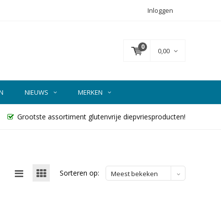
Inloggen
0
0,00
N
NIEUWS
MERKEN
Grootste assortiment glutenvrije diepvriesproducten!
Sorteren op:
Meest bekeken