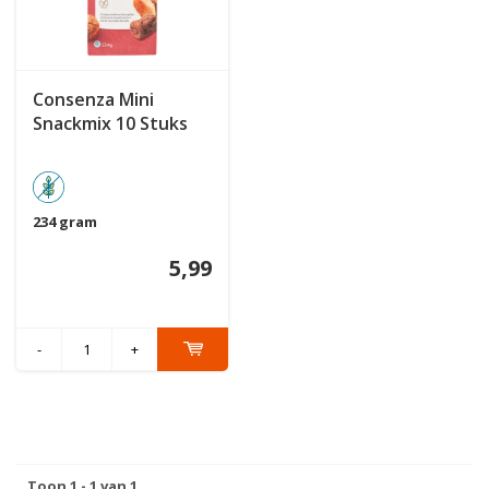
Consenza Mini
Snackmix 10 Stuks
234 gram
5,99
-
+
Toon 1 - 1 van 1