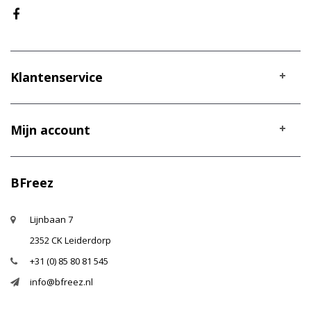
Klantenservice
Mijn account
BFreez
Lijnbaan 7
2352 CK Leiderdorp
+31 (0) 85 80 81 545
info@bfreez.nl