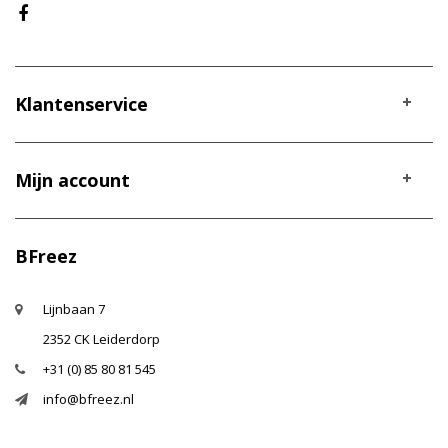
Klantenservice
Mijn account
BFreez
Lijnbaan 7
2352 CK Leiderdorp
+31 (0) 85 80 81 545
info@bfreez.nl