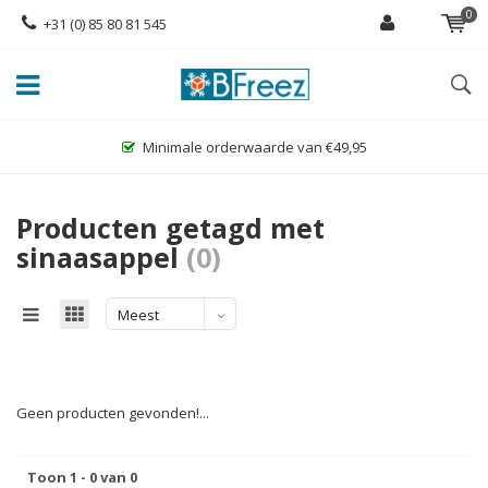
0
+31 (0) 85 80 81 545
Minimale orderwaarde van €49,95
Producten getagd met
sinaasappel
(0)
Meest
bekeken
Geen producten gevonden!...
Toon 1 - 0 van 0