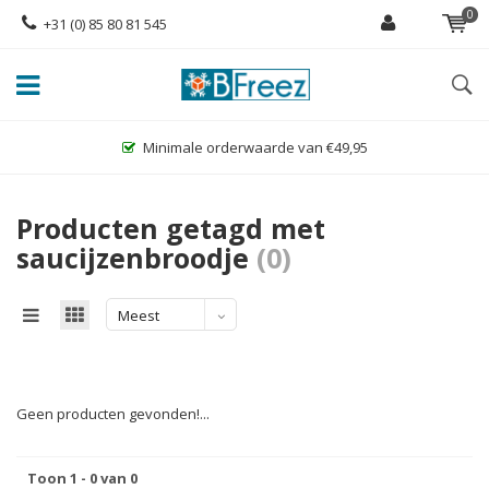
0
+31 (0) 85 80 81 545
Minimale orderwaarde van €49,95
Producten getagd met
saucijzenbroodje
(0)
Meest
bekeken
Geen producten gevonden!...
Toon 1 - 0 van 0