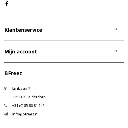
Klantenservice
Mijn account
BFreez
Lijnbaan 7
2352 CK Leiderdorp
+31 (0) 85 80 81 545
info@bfreez.nl