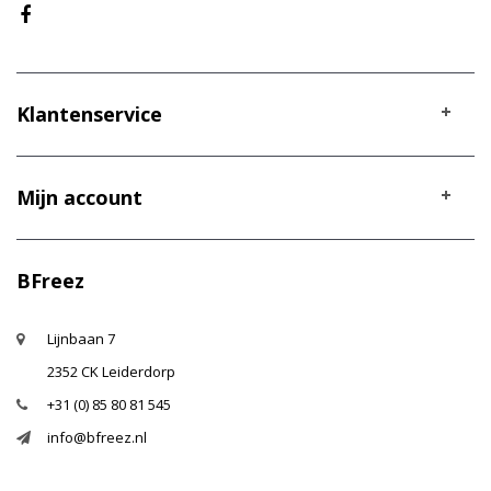
Klantenservice
Mijn account
BFreez
Lijnbaan 7
2352 CK Leiderdorp
+31 (0) 85 80 81 545
info@bfreez.nl