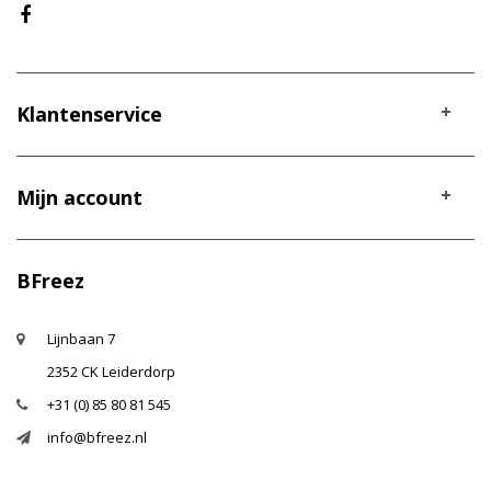
Klantenservice
Mijn account
BFreez
Lijnbaan 7
2352 CK Leiderdorp
+31 (0) 85 80 81 545
info@bfreez.nl