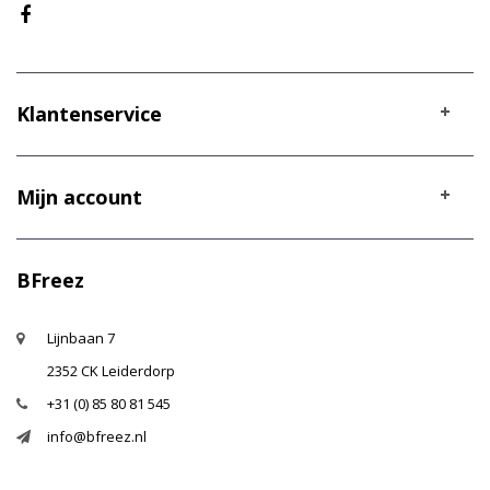
Klantenservice
Mijn account
BFreez
Lijnbaan 7
2352 CK Leiderdorp
+31 (0) 85 80 81 545
info@bfreez.nl