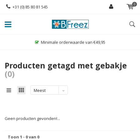
0
+31 (0) 85 80 81 545
Minimale orderwaarde van €49,95
Producten getagd met gebakje
(0)
Meest
bekeken
Geen producten gevonden!...
Toon 1 - 0 van 0