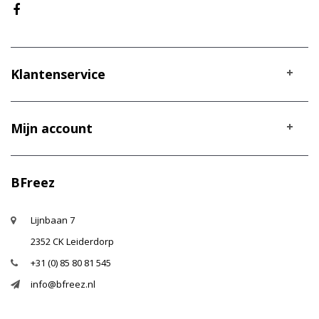
Klantenservice
Mijn account
BFreez
Lijnbaan 7
2352 CK Leiderdorp
+31 (0) 85 80 81 545
info@bfreez.nl