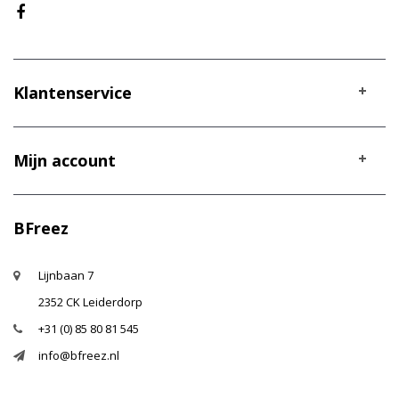
Klantenservice
Mijn account
BFreez
Lijnbaan 7
2352 CK Leiderdorp
+31 (0) 85 80 81 545
info@bfreez.nl