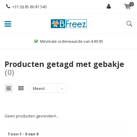
0
+31 (0) 85 80 81 545
Minimale orderwaarde van €49,95
Producten getagd met gebakje
(0)
Meest
bekeken
Geen producten gevonden!...
Toon 1 - 0 van 0