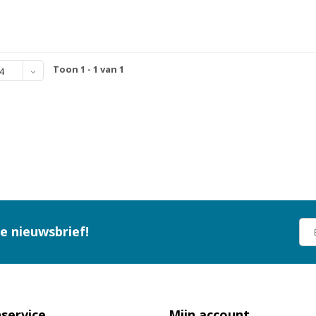
Toon 1 - 1 van 1
4
ze nieuwsbrief!
service
Mijn account