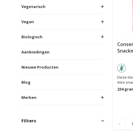
Vegetarisch
Vegan
Biologisch
Consen
Snackm
Aanbiedingen
Nieuwe Producten
Deze mix
Blog
mini snac
frika...
234 gra
Merken
Filters
-