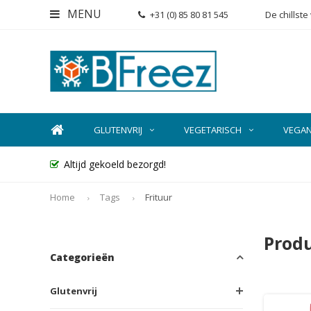
MENU
+31 (0) 85 80 81 545
De chillst
GLUTENVRIJ
VEGETARISCH
VEGA
Altijd gekoeld bezorgd!
Home
Tags
Frituur
Prod
Categorieën
Glutenvrij