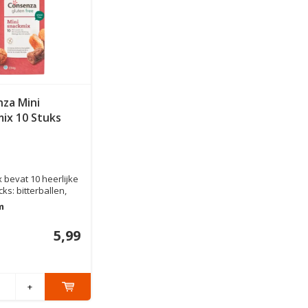
za Mini
ix 10 Stuks
 bevat 10 heerlijke
ks: bitterballen,
m
5,99
+