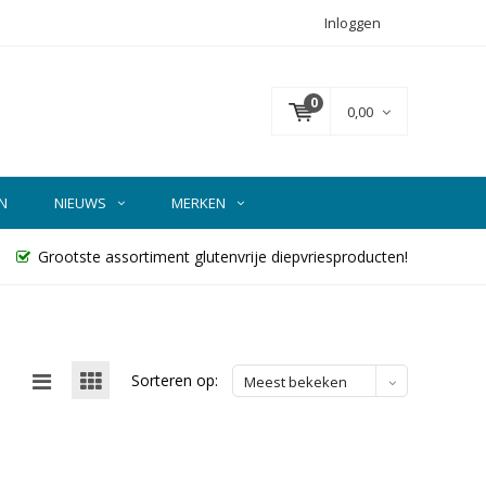
Inloggen
0
0,00
N
NIEUWS
MERKEN
Grootste assortiment glutenvrije diepvriesproducten!
Sorteren op:
Meest bekeken