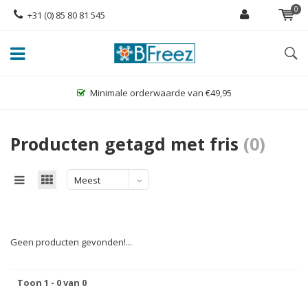
0
+31 (0) 85 80 81 545
Minimale orderwaarde van €49,95
Producten getagd met fris
(0)
Meest
bekeken
Geen producten gevonden!...
Toon 1 - 0 van 0