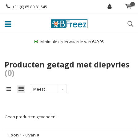
0
+31 (0) 85 80 81 545
Minimale orderwaarde van €49,95
Producten getagd met diepvries
(0)
Meest
bekeken
Geen producten gevonden!...
Toon 1 - 0 van 0