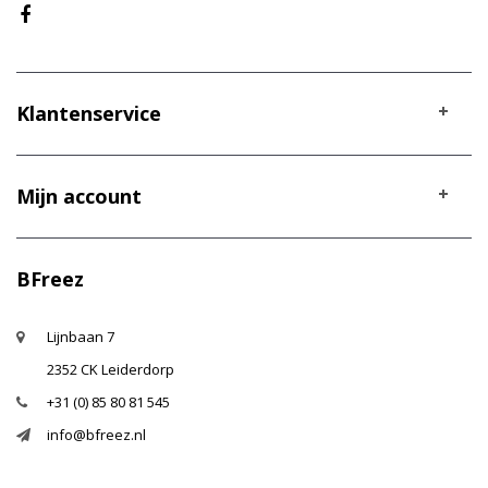
Klantenservice
Mijn account
BFreez
Lijnbaan 7
2352 CK Leiderdorp
+31 (0) 85 80 81 545
info@bfreez.nl