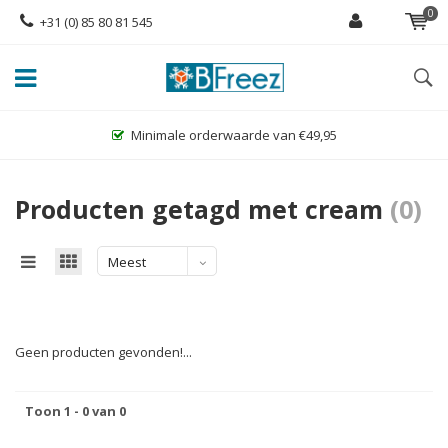
0
+31 (0) 85 80 81 545
Minimale orderwaarde van €49,95
Producten getagd met cream
(0)
Meest
bekeken
Geen producten gevonden!...
Toon 1 - 0 van 0