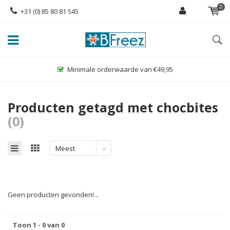
0
+31 (0) 85 80 81 545
Minimale orderwaarde van €49,95
Producten getagd met chocbites
(0)
Meest
bekeken
Geen producten gevonden!...
Toon 1 - 0 van 0