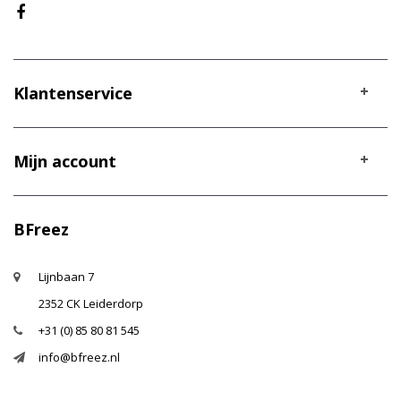
Klantenservice
Mijn account
BFreez
Lijnbaan 7
2352 CK Leiderdorp
+31 (0) 85 80 81 545
info@bfreez.nl