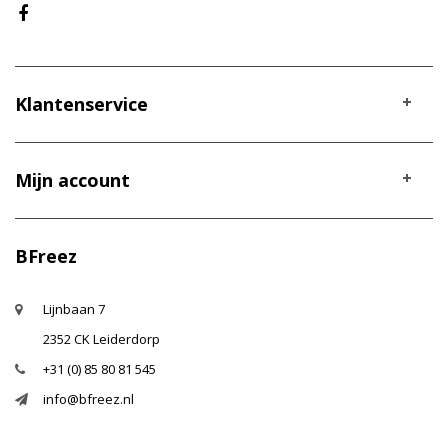
Klantenservice
Mijn account
BFreez
Lijnbaan 7
2352 CK Leiderdorp
+31 (0) 85 80 81 545
info@bfreez.nl