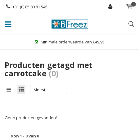
0
+31 (0) 85 80 81 545
Minimale orderwaarde van €49,95
Producten getagd met
carrotcake
(0)
Meest
bekeken
Geen producten gevonden!...
Toon 1 - 0 van 0