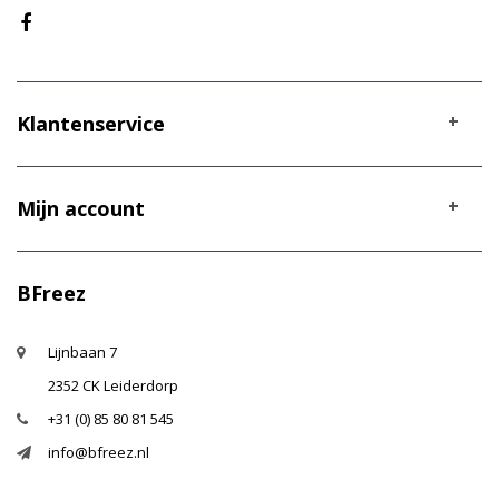
Klantenservice
Mijn account
BFreez
Lijnbaan 7
2352 CK Leiderdorp
+31 (0) 85 80 81 545
info@bfreez.nl