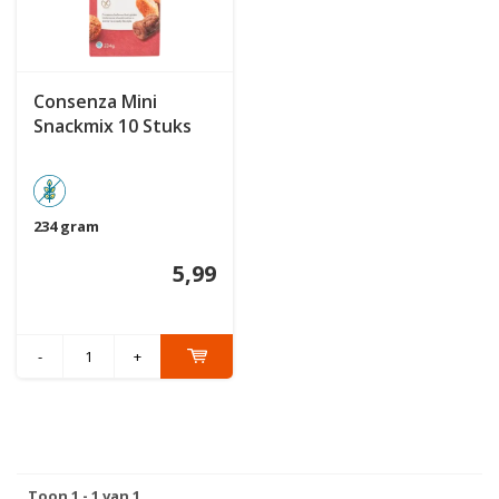
Consenza Mini
Snackmix 10 Stuks
234 gram
5,99
-
+
Toon 1 - 1 van 1